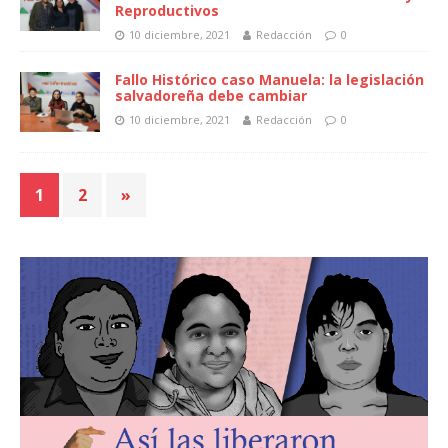
Reproductivos
10 diciembre, 2021
Redacción
0
Fallo Histórico caso Manuela: la legislación
salvadoreña debe cambiar
10 diciembre, 2021
Redacción
0
1
2
»