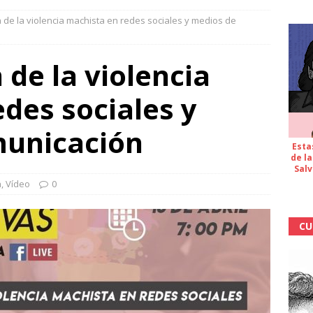
n de la violencia machista en redes sociales y medios de
 de la violencia
des sociales y
municación
Esta
de la
Salv
a
,
Vídeo
0
CU