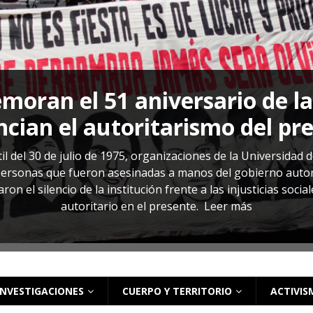
s: cómo entender el VIH en El Salvador
ACTUALIDAD
oran el 51 aniversario de l
cian el autoritarismo del pr
il del 30 de julio de 1975, organizaciones de la Universidad 
rsonas que fueron asesinadas a manos del gobierno autoritar
on el silencio de la institución frente a las injusticias soci
autoritario en el presente.
Leer más
INVESTIGACIONES
CUERPO Y TERRITORIO
ACTIVIS