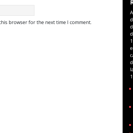
A
d
this browser for the next time I comment.
d
d
1
e
c
d
l
1