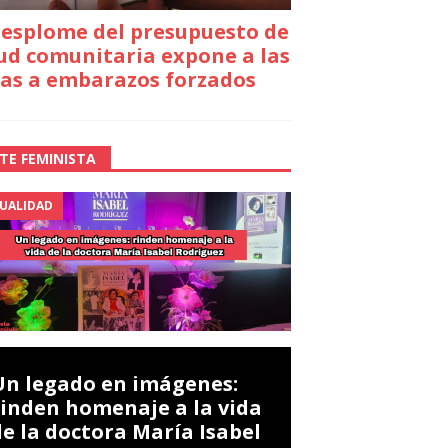
desplome del presupuesto de
ud comunitaria expone a las
as a embarazos forzados
TE FEMINISTA
UALIDAD
Un legado en imágenes:
rinden homenaje a la vida
de la doctora María Isabel