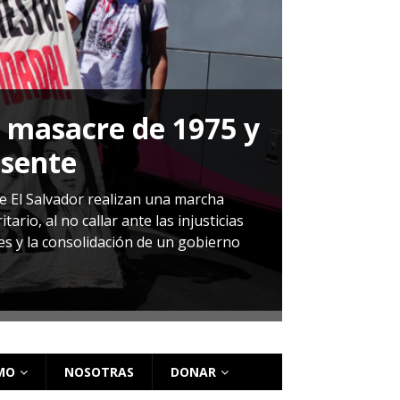
a masacre de 1975 y
P
esente
Herná
de El Salvador realizan una marcha
io, al no callar ante las injusticias
ales y la consolidación de un gobierno
Sandra Leti
audiencia d
régimen de 
MO
NOSOTRAS
DONAR