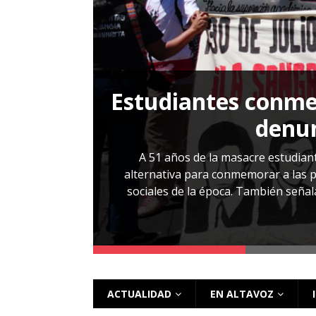
[ 28 julio, 2026 ]
Más allá de los caso
Estudiantes conmem
, Cabañas. No
denun
esentarlo.
A 51 años de la masacre estudiant
alternativa para conmemorar a las pe
sociales de la época. También señalar
 más
ACTUALIDAD
EN ALTAVOZ