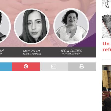
Un 
ref