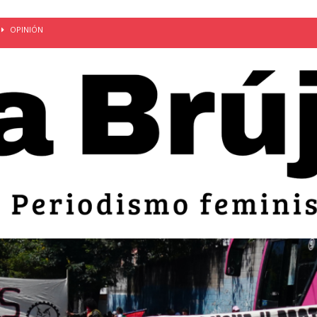
OPINIÓN
van: día de la madre bajo el régimen de excepción
CUERPO Y
ción de embarazos en niñas y adolescentes desaparece del territorio
an el 51 aniversario de la masacre de 1975 y denuncian el
LIDAD
bertad provisional de Sandra Leticia Hernández: víctima del régimen de
ACTUALIDAD
an por mujeres en sus fórmulas presidenciales para 2027
alló el Estado
OPINIÓN