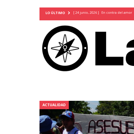
[ 24 junio, 2026 ]
En contra del amor
LO ÚLTIMO
[ 9 mayo, 2026 ]
Cartas para que vuel
TERRITORIO
[ 21 febrero, 2026 ]
Cuando la preven
INVESTIGACIONES
[ 31 julio, 2026 ]
Estudiantes conmemor
autoritarismo del presente
ACTUA
[ 28 julio, 2026 ]
Piden mantener la li
excepción y de discriminación LGBTI
[ 28 julio, 2026 ]
ARENA y FMLN apuest
ACTUALIDAD
ACTUALIDAD
[ 24 julio, 2026 ]
A María Hildaura le f