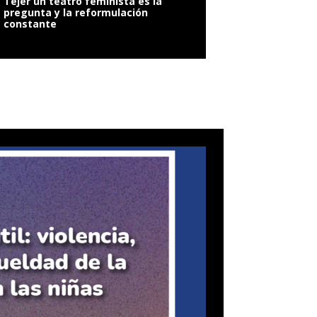
Tejer un teatro feminista es la
pregunta y la reformulación
constante
VIOLENCIA SEXUAL: 