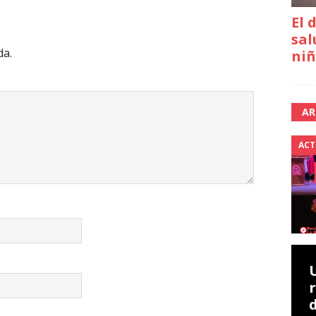
El 
sal
da.
niñ
AR
ACT