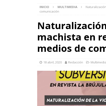
INICIO
MULTIMEDIA
Naturalizació
comunicación
Naturalización
machista en re
medios de co
18 abril, 2020
Redacción
Multimedi