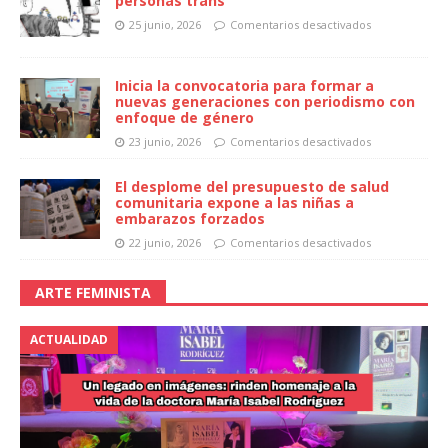
personas trans
25 junio, 2026
Comentarios desactivados
Inicia la convocatoria para formar a
nuevas generaciones con periodismo con
enfoque de género
23 junio, 2026
Comentarios desactivados
El desplome del presupuesto de salud
comunitaria expone a las niñas a
embarazos forzados
22 junio, 2026
Comentarios desactivados
ARTE FEMINISTA
ACTUALIDAD