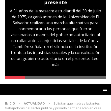
presente
He
A 51 años de la masacre estudiantil del 30 de julio
de 1975, organizaciones de la Universidad de El
Salvador realizan una marcha alternativa para
Sa
conmemorar a las personas que fueron
asesinadas a manos del gobierno autoritario, al
fa
no callar ante las injusticias sociales de la época.
aud
También señalaron el silencio de la institución
ho
frente a las injusticias sociales y la consolidación
co
de un gobierno autoritario en el presente.
Leer
e
más
qu
un
INICIO
ACTUALIDAD
Solicitan que madres lactantes
trabajadoras del sector público y privado permanezcan en casa