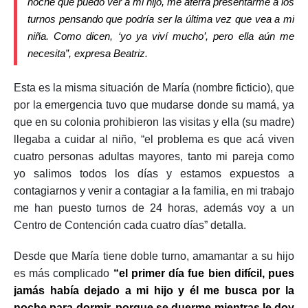
noche que puedo ver a mi hijo, me aterra presentarme a los
turnos pensando que podría ser la última vez que vea a mi
niña. Como dicen, ‘yo ya viví mucho’, pero ella aún me
necesita”, expresa Beatriz.
Esta es la misma situación de María (nombre ficticio), que
por la emergencia tuvo que mudarse donde su mamá, ya
que en su colonia prohibieron las visitas y ella (su madre)
llegaba a cuidar al niño, “el problema es que acá viven
cuatro personas adultas mayores, tanto mi pareja como
yo salimos todos los días y estamos expuestos a
contagiarnos y venir a contagiar a la familia, en mi trabajo
me han puesto turnos de 24 horas, además voy a un
Centro de Contención cada cuatro días” detalla.
Desde que María tiene doble turno, amamantar a su hijo
es más complicado
“el primer día fue bien difícil, pues
jamás había dejado a mi hijo y él me busca por la
noche para dormir, porque se duerme mientras le doy