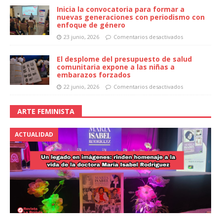
Inicia la convocatoria para formar a
nuevas generaciones con periodismo con
enfoque de género
23 junio, 2026
Comentarios desactivados
El desplome del presupuesto de salud
comunitaria expone a las niñas a
embarazos forzados
22 junio, 2026
Comentarios desactivados
ARTE FEMINISTA
ACTUALIDAD