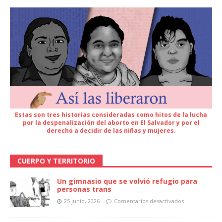
Estas son tres historias consideradas como hitos de la lucha
por la despenalización del aborto en El Salvador y por el
derecho a decidir de las niñas y mujeres.
CUERPO Y TERRITORIO
Un gimnasio que se volvió refugio para
personas trans
25 junio, 2026
Comentarios desactivados