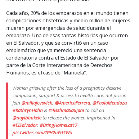
Cada año, 20% de los embarazos en el mundo tienen
complicaciones obstétricas y medio millón de mujeres
mueren por emergencias de salud durante el
embarazo. Una de esas tantas historias que ocurren
en El Salvador, y que se convirtió en un caso
emblemático que ya mereció una sentencia
condenatoria contra el Estado de El Salvador por
parte de la Corte Interamericana de Derechos
Humanos, es el caso de “Manuela”.
Women grieving after the loss of a pregnancy deserve
compassion, support & access to health care, not prison.
Join
@millajovovich
,
@AmericaFerrera
,
@PaolaMendoza
,
#KathrynHahn
&
@ReshmaSaujani
to call on
@nayibbukele
to release the women imprisoned in
#ElSalvador
.
#BringHomeLas17
pic.twitter.com/TPH2uPdSWu