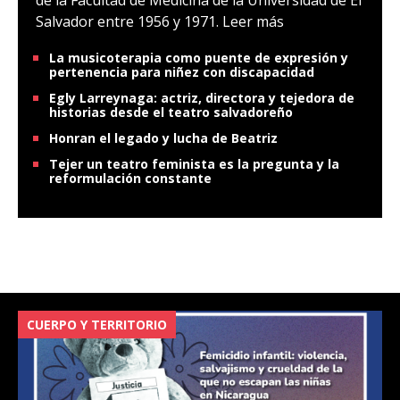
de la Facultad de Medicina de la Universidad de El
Salvador entre 1956 y 1971.
Leer más
La musicoterapia como puente de expresión y
pertenencia para niñez con discapacidad
Egly Larreynaga: actriz, directora y tejedora de
historias desde el teatro salvadoreño
Honran el legado y lucha de Beatriz
Tejer un teatro feminista es la pregunta y la
reformulación constante
CUERPO Y TERRITORIO
V