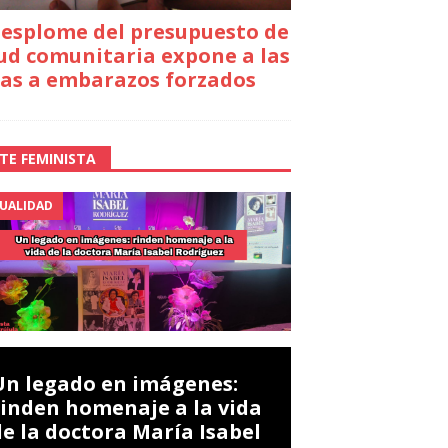
desplome del presupuesto de
ud comunitaria expone a las
as a embarazos forzados
TE FEMINISTA
UALIDAD
Un legado en imágenes:
rinden homenaje a la vida
de la doctora María Isabel