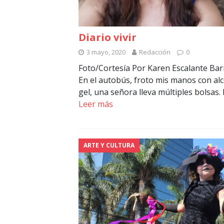
Diario vivir
3 mayo, 2020
Redacción
0
Foto/Cortesía Por Karen Escalante Bar
En el autobús, froto mis manos con al
gel, una señora lleva múltiples bolsas.
Leer más
ARTE Y CULTURA