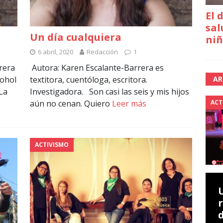
El 
sal
Un día cualquiera
niñ
6 abril, 2020
Redacción
1
rera
Autora: Karen Escalante-Barrera es
cohol
textitora, cuentóloga, escritora.
AR
 La
Investigadora. Son casi las seis y mis hijos
aún no cenan. Quiero
Leer más
ACT
ACTIVISMO