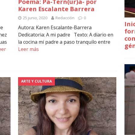
Poema: Pa-Tern(ur)a- por
Karen Escalante Barrera
25 junio, 2020
Redacción
0
Ini
de
Autora: Karen Escalante-Barrera
for
ínez
Dedicatoria: A mi padre Texto: A diario en
con
guas
la cocina mi padre a paso tranquilo entre
gé
eer
Leer más
ARTE Y CULTURA