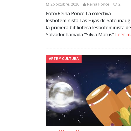
26 octubre, 2020
Reina Ponce
2
Foto/Reina Ponce La colectiva
lesbofeminista Las Hijas de Safo inau
la primera biblioteca lesbofeminista de
Salvador llamada “Silvia Matus”
Leer m
ARTE Y CULTURA