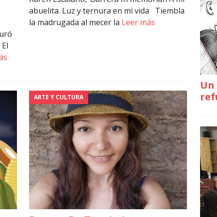
abuelita. Luz y ternura en mi vida Tiembla
la madrugada al mecer la
Leer más
guró
 El
ás
Un 
ref
ARTE Y CULTURA