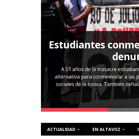
[ 28 julio, 2026 ]
Más allá de los caso
Estudiantes conmem
, Cabañas. No
denun
esentarlo.
A 51 años de la masacre estudiant
alternativa para conmemorar a las pe
sociales de la época. También señalar
 más
ACTUALIDAD
EN ALTAVOZ