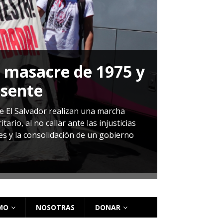
a masacre de 1975 y
P
esente
Herná
de El Salvador realizan una marcha
io, al no callar ante las injusticias
ales y la consolidación de un gobierno
Sandra Leti
audiencia d
régimen de 
MO
NOSOTRAS
DONAR