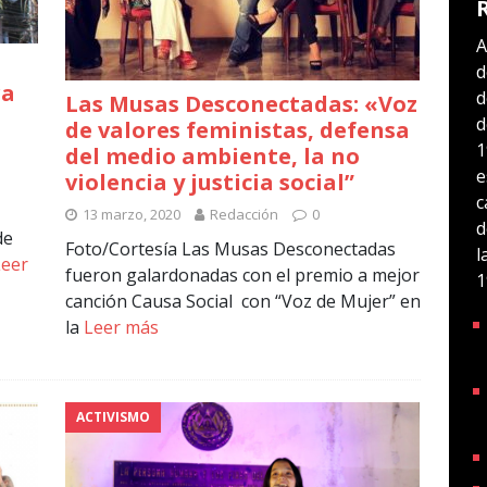
A
d
ra
d
Las Musas Desconectadas: «Voz
d
de valores feministas, defensa
1
del medio ambiente, la no
e
violencia y justicia social”
c
13 marzo, 2020
Redacción
0
d
de
Foto/Cortesía Las Musas Desconectadas
l
Leer
fueron galardonadas con el premio a mejor
1
canción Causa Social con “Voz de Mujer” en
la
Leer más
ACTIVISMO