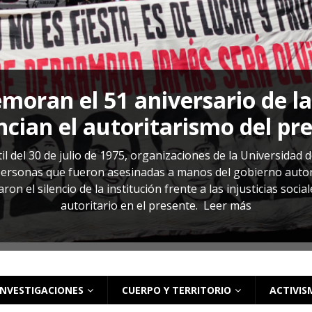
s: cómo entender el VIH en El Salvador
ACTUALIDAD
oran el 51 aniversario de l
cian el autoritarismo del pr
il del 30 de julio de 1975, organizaciones de la Universidad 
rsonas que fueron asesinadas a manos del gobierno autoritar
on el silencio de la institución frente a las injusticias soci
autoritario en el presente.
Leer más
INVESTIGACIONES
CUERPO Y TERRITORIO
ACTIVIS