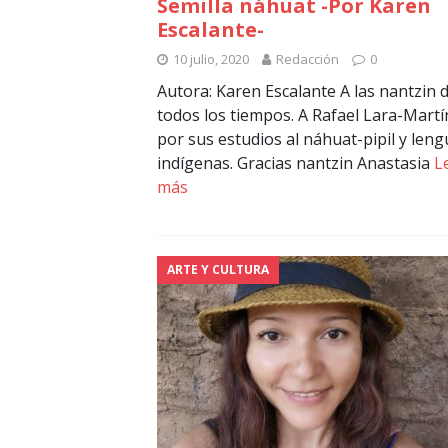
Semilla náhuat -Por Karen
Escalante-
10 julio, 2020
Redacción
0
Autora: Karen Escalante A las nantzin 
todos los tiempos. A Rafael Lara-Mart
por sus estudios al náhuat-pipil y len
indígenas. Gracias nantzin Anastasia
L
más
ARTE Y CULTURA