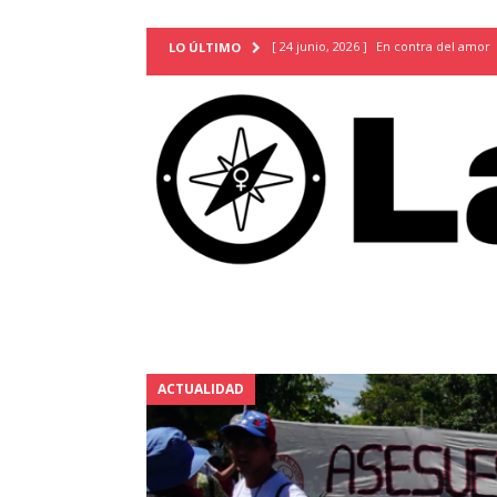
[ 24 junio, 2026 ]
En contra del amor
LO ÚLTIMO
[ 9 mayo, 2026 ]
Cartas para que vuel
TERRITORIO
[ 21 febrero, 2026 ]
Cuando la preven
INVESTIGACIONES
[ 31 julio, 2026 ]
Estudiantes conmemor
autoritarismo del presente
ACTUA
[ 28 julio, 2026 ]
Piden mantener la li
excepción y de discriminación LGBTI
[ 28 julio, 2026 ]
ARENA y FMLN apuest
ACTUALIDAD
ACTUALIDAD
[ 24 julio, 2026 ]
A María Hildaura le f