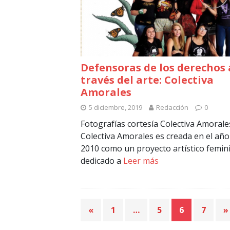
Defensoras de los derechos 
través del arte: Colectiva
Amorales
5 diciembre, 2019
Redacción
0
Fotografías cortesía Colectiva Amorale
Colectiva Amorales es creada en el año
2010 como un proyecto artístico femin
dedicado a
Leer más
«
1
…
5
6
7
»