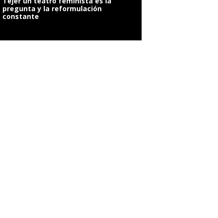
Tejer un teatro feminista es la
pregunta y la reformulación
constante