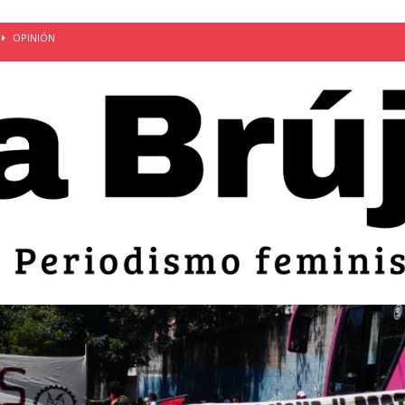
OPINIÓN
van: día de la madre bajo el régimen de excepción
CUERPO Y
ción de embarazos en niñas y adolescentes desaparece del territorio
an el 51 aniversario de la masacre de 1975 y denuncian el
LIDAD
bertad provisional de Sandra Leticia Hernández: víctima del régimen de
ACTUALIDAD
an por mujeres en sus fórmulas presidenciales para 2027
alló el Estado
OPINIÓN