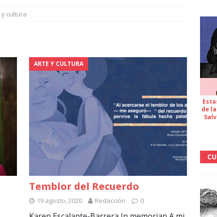
 y cultura
ARTE Y CULTURA
Esta
de la
Salv
CU
Temblor del Recuerdo
19 agosto, 2020
Redacción
0
Karen Escalante-Barrera In memorian A mi