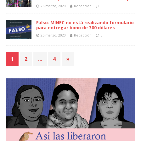
26 marzo, 2020
Redacción
0
Falso: MINEC no está realizando formulario
para entregar bono de 300 dólares
25 marzo, 2020
Redacción
0
1
2
…
4
»