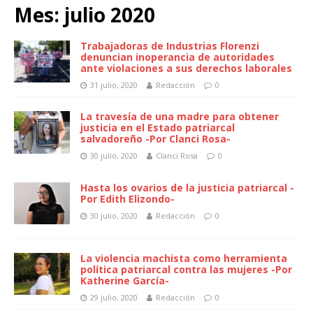
Mes:
julio 2020
Trabajadoras de Industrias Florenzi
denuncian inoperancia de autoridades
ante violaciones a sus derechos laborales
31 julio, 2020
Redacción
0
La travesía de una madre para obtener
justicia en el Estado patriarcal
salvadoreño -Por Clanci Rosa-
30 julio, 2020
Clanci Rosa
0
Hasta los ovarios de la justicia patriarcal -
Por Edith Elizondo-
30 julio, 2020
Redacción
0
La violencia machista como herramienta
política patriarcal contra las mujeres -Por
Katherine García-
29 julio, 2020
Redacción
0