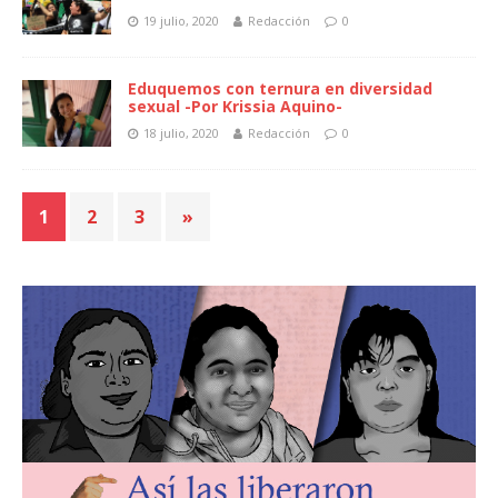
19 julio, 2020
Redacción
0
Eduquemos con ternura en diversidad
sexual -Por Krissia Aquino-
18 julio, 2020
Redacción
0
1
2
3
»