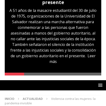
Hernández: víctima del régimen de
excepción y de discriminación
LGBTI
Sandra Leticia Hernández cuenta con medidas
sustitutivas y libertad provisional, pero
familiares temen que esto pueda cambiar en la
audiencia de revisión de medidas que se realizará
hoy, miércoles 29 de julio. Sandra es, según su
comunidad, otra de las víctimas del régimen de
excepción, fue capturada sin ninguna prueba
que la vincule a pandillas. La comunidad señala
un caso de lesbofobia, pues aseguran que fue
denunciada por ser lesbiana
Leer más
INICIO
ACTUALIDAD
Violencia contra las mujeres: la
pandemia invisible