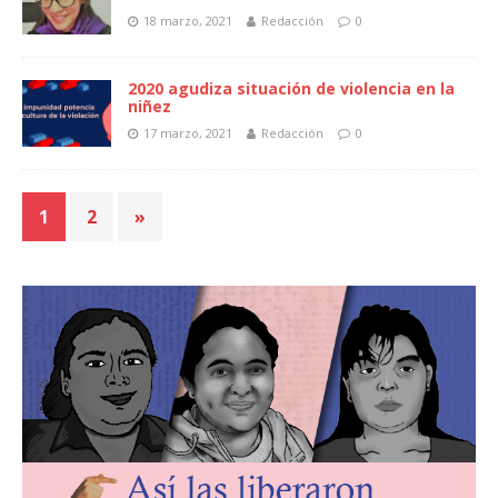
18 marzo, 2021
Redacción
0
2020 agudiza situación de violencia en la
niñez
17 marzo, 2021
Redacción
0
1
2
»