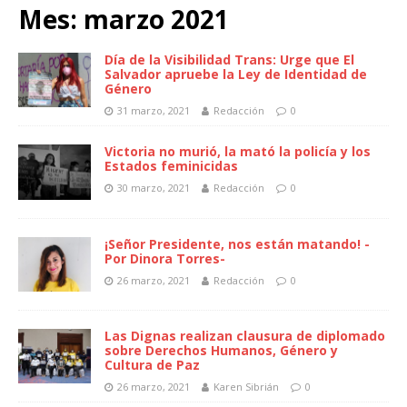
Mes:
marzo 2021
Día de la Visibilidad Trans: Urge que El
Salvador apruebe la Ley de Identidad de
Género
31 marzo, 2021
Redacción
0
Victoria no murió, la mató la policía y los
Estados feminicidas
30 marzo, 2021
Redacción
0
¡Señor Presidente, nos están matando! -
Por Dinora Torres-
26 marzo, 2021
Redacción
0
Las Dignas realizan clausura de diplomado
sobre Derechos Humanos, Género y
Cultura de Paz
26 marzo, 2021
Karen Sibrián
0