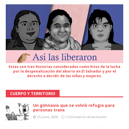
Estas son tres historias consideradas como hitos de la lucha
por la despenalización del aborto en El Salvador y por el
derecho a decidir de las niñas y mujeres.
CUERPO Y TERRITORIO
Un gimnasio que se volvió refugio para
personas trans
25 junio, 2026
Comentarios desactivados