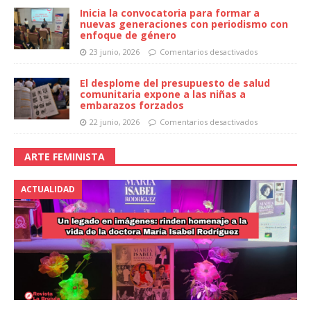
Inicia la convocatoria para formar a
nuevas generaciones con periodismo con
enfoque de género
23 junio, 2026
Comentarios desactivados
El desplome del presupuesto de salud
comunitaria expone a las niñas a
embarazos forzados
22 junio, 2026
Comentarios desactivados
ARTE FEMINISTA
ACTUALIDAD