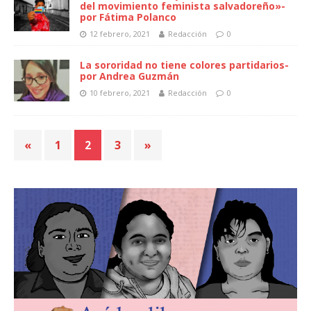
del movimiento feminista salvadoreño»-
por Fátima Polanco
12 febrero, 2021
Redacción
0
La sororidad no tiene colores partidarios-
por Andrea Guzmán
10 febrero, 2021
Redacción
0
«
1
2
3
»