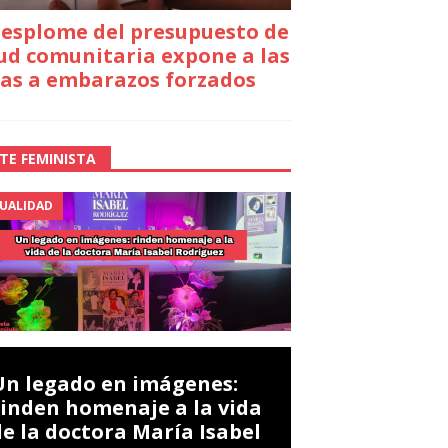
desplome del presupuesto de
ud comunitaria expone a las
as a embarazos forzados
TE FEMINISTA
UALIDAD
Un legado en imágenes:
rinden homenaje a la vida
de la doctora María Isabel