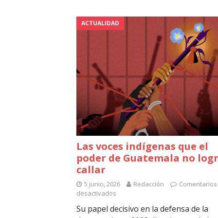
ACTUALIDAD
Las voces indígenas que el
poder de Guatemala no log
callar
5 junio, 2026
Redacción
Comentarios
desactivados
Su papel decisivo en la defensa de la