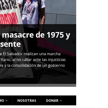
a masacre de 1975 y
P
esente
Herná
de El Salvador realizan una marcha
io, al no callar ante las injusticias
ales y la consolidación de un gobierno
Sandra Leti
audiencia d
régimen de 
MO
NOSOTRAS
DONAR