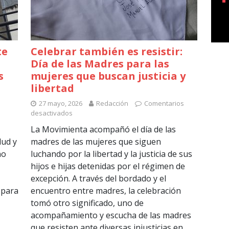
te
Celebrar también es resistir:
Día de las Madres para las
s
mujeres que buscan justicia y
libertad
27 mayo, 2026
Redacción
Comentarios
desactivados
La Movimienta acompañó el día de las
lud y
madres de las mujeres que siguen
no
luchando por la libertad y la justicia de sus
hijos e hijas detenidas por el régimen de
excepción. A través del bordado y el
 para
encuentro entre madres, la celebración
tomó otro significado, uno de
acompañamiento y escucha de las madres
que resisten ante diversas injusticias en