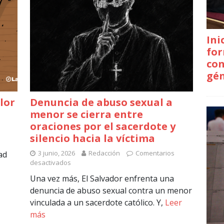
Ini
for
con
gé
olor
Denuncia de abuso sexual a
menor se cierra entre
oraciones por el sacerdote y
silencio hacia la víctima
3 junio, 2026
Redacción
Comentarios
ad
desactivados
Una vez más, El Salvador enfrenta una
denuncia de abuso sexual contra un menor
vinculada a un sacerdote católico. Y,
Leer
más