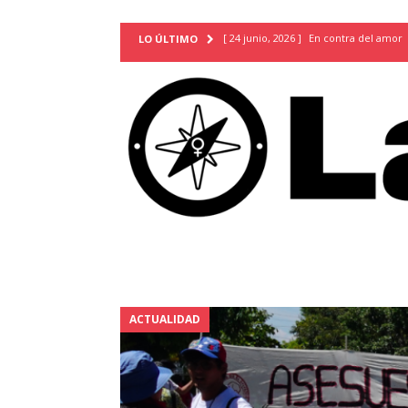
[ 24 junio, 2026 ]
En contra del amor
LO ÚLTIMO
[ 9 mayo, 2026 ]
Cartas para que vuel
TERRITORIO
[ 21 febrero, 2026 ]
Cuando la preven
INVESTIGACIONES
[ 31 julio, 2026 ]
Estudiantes conmemor
autoritarismo del presente
ACTUA
[ 28 julio, 2026 ]
Piden mantener la li
excepción y de discriminación LGBTI
[ 28 julio, 2026 ]
ARENA y FMLN apuest
ACTUALIDAD
ACTUALIDAD
[ 24 julio, 2026 ]
A María Hildaura le f