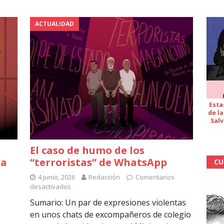
ACTUALIDAD
Esta
de la
Salv
El caso de humo de los
ra
“terroristas” de WhatsApp
CU
4 junio, 2026
Redacción
Comentarios
desactivados
Sumario: Un par de expresiones violentas
en unos chats de excompañeros de colegio