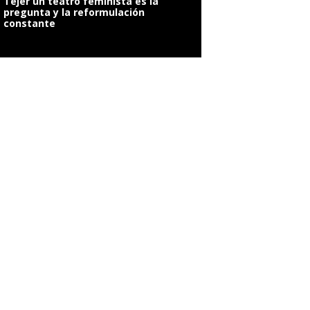
Tejer un teatro feminista es la
pregunta y la reformulación
constante