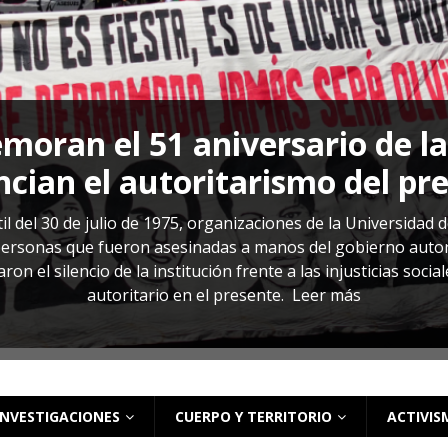
s: cómo entender el VIH en El Salvador
ACTUALIDAD
oran el 51 aniversario de l
cian el autoritarismo del pr
il del 30 de julio de 1975, organizaciones de la Universidad 
rsonas que fueron asesinadas a manos del gobierno autoritar
on el silencio de la institución frente a las injusticias soci
autoritario en el presente.
Leer más
INVESTIGACIONES
CUERPO Y TERRITORIO
ACTIVIS