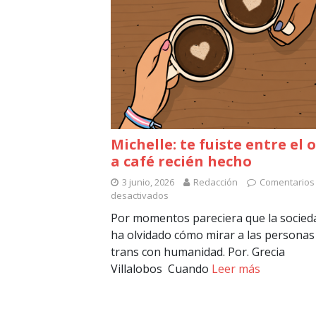
Michelle: te fuiste entre el 
a café recién hecho
3 junio, 2026
Redacción
Comentarios
desactivados
Por momentos pareciera que la socied
ha olvidado cómo mirar a las personas
trans con humanidad. Por. Grecia
Villalobos Cuando
Leer más