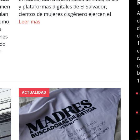
gimen
y plataformas digitales de El Salvador,
A
ulan
cientos de mujeres cisgénero ejercen el
d
como
Leer más
d
s
d
ones
1
ido
e
r
c
d
l
1
ACTUALIDAD