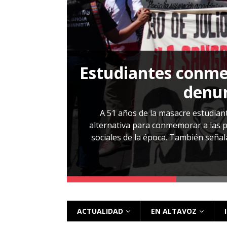
[ 28 julio, 2026 ]
Más allá de los caso
Estudiantes conmem
, Cabañas. No
denun
esentarlo.
A 51 años de la masacre estudiant
alternativa para conmemorar a las pe
sociales de la época. También señalar
 más
ACTUALIDAD
EN ALTAVOZ