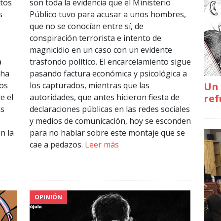
ntos
son toda la evidencia que el Ministerio
s
Público tuvo para acusar a unos hombres,
s
que no se conocían entre sí, de
conspiración terrorista e intento de
magnicidio en un caso con un evidente
a
trasfondo político. El encarcelamiento sigue
 ha
pasando factura económica y psicológica a
ios
los capturados, mientras que las
Un 
e el
autoridades, que antes hicieron fiesta de
ref
as
declaraciones públicas en las redes sociales
y medios de comunicación, hoy se esconden
n la
para no hablar sobre este montaje que se
cae a pedazos.
Leer más
OPINIÓN