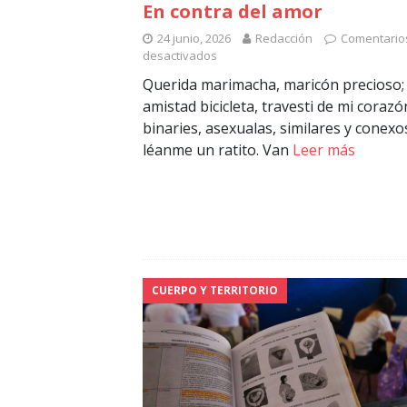
En contra del amor
24 junio, 2026
Redacción
Comentario
desactivados
Querida marimacha, maricón precioso;
amistad bicicleta, travesti de mi corazó
binaries, asexualas, similares y conexo
léanme un ratito. Van
Leer más
CUERPO Y TERRITORIO