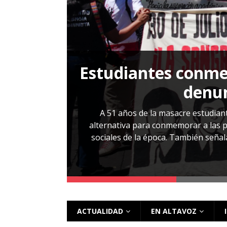
[ 28 julio, 2026 ]
Más allá de los caso
Estudiantes conmem
, Cabañas. No
denun
esentarlo.
A 51 años de la masacre estudiant
alternativa para conmemorar a las pe
sociales de la época. También señalar
 más
ACTUALIDAD
EN ALTAVOZ