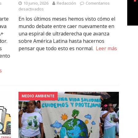
s
10 junio, 2026
Redacción
Comentarios
desactivados
arte
En los últimos meses hemos visto cómo el
ava
mundo debate entre caer nuevamente en
A+
una espiral de ultraderecha que avanza
dor.
sobre América Latina hasta hacernos
s
pensar que todo esto es normal.
Leer más
vento
s
MEDIO AMBIENTE