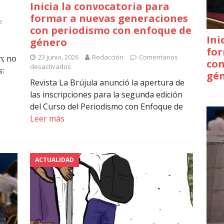
Inicia la convocatoria para
formar a nuevas generaciones
s
con periodismo con enfoque de
Ini
género
for
23 junio, 2026
Redacción
Comentarios
n; no
con
desactivados
s:
gé
Revista La Brújula anunció la apertura de
las inscripciones para la segunda edición
del Curso del Periodismo con Enfoque de
Leer más
ACTUALIDAD