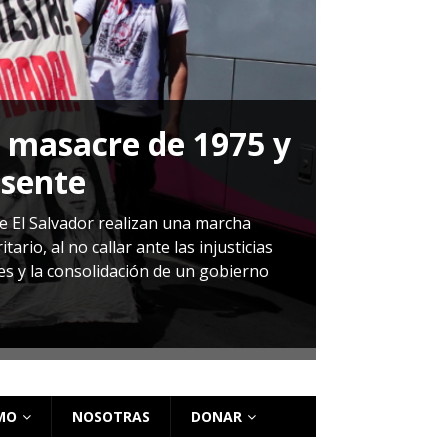
a masacre de 1975 y
P
esente
Herná
de El Salvador realizan una marcha
io, al no callar ante las injusticias
ales y la consolidación de un gobierno
Sandra Leti
audiencia d
régimen de 
MO
NOSOTRAS
DONAR