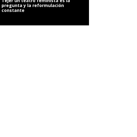
Tejer un teatro feminista es la
pregunta y la reformulación
constante