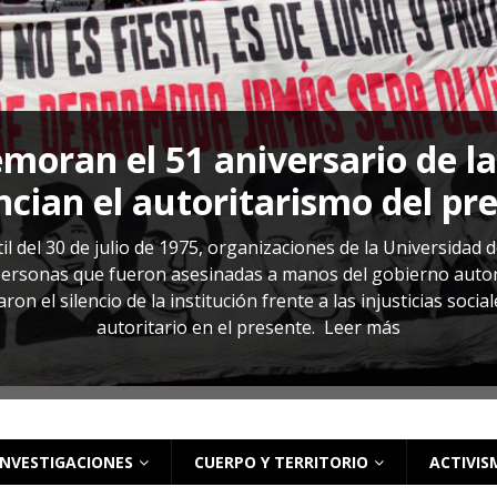
s: cómo entender el VIH en El Salvador
ACTUALIDAD
oran el 51 aniversario de l
cian el autoritarismo del pr
il del 30 de julio de 1975, organizaciones de la Universidad 
rsonas que fueron asesinadas a manos del gobierno autoritar
on el silencio de la institución frente a las injusticias soci
autoritario en el presente.
Leer más
INVESTIGACIONES
CUERPO Y TERRITORIO
ACTIVIS