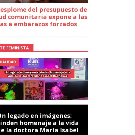
desplome del presupuesto de
ud comunitaria expone a las
as a embarazos forzados
TE FEMINISTA
UALIDAD
Un legado en imágenes:
rinden homenaje a la vida
de la doctora María Isabel