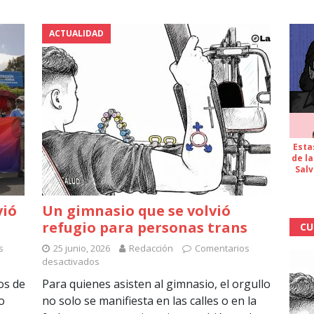
ACTUALIDAD
Esta
de la
Salv
vió
Un gimnasio que se volvió
refugio para personas trans
CU
s
25 junio, 2026
Redacción
Comentarios
desactivados
os de
Para quienes asisten al gimnasio, el orgullo
o
no solo se manifiesta en las calles o en la