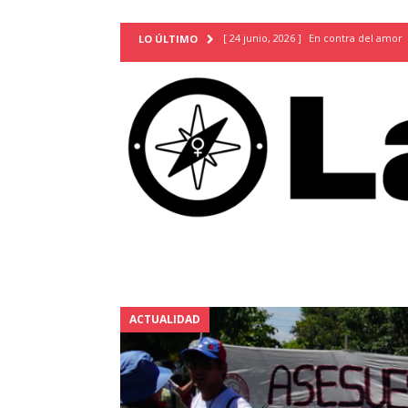
[ 24 junio, 2026 ]
En contra del amor
LO ÚLTIMO
[ 9 mayo, 2026 ]
Cartas para que vuel
TERRITORIO
[ 21 febrero, 2026 ]
Cuando la preven
INVESTIGACIONES
[ 31 julio, 2026 ]
Estudiantes conmemor
autoritarismo del presente
ACTUA
[ 28 julio, 2026 ]
Piden mantener la li
excepción y de discriminación LGBTI
[ 28 julio, 2026 ]
ARENA y FMLN apuest
ACTUALIDAD
ACTUALIDAD
[ 24 julio, 2026 ]
A María Hildaura le f