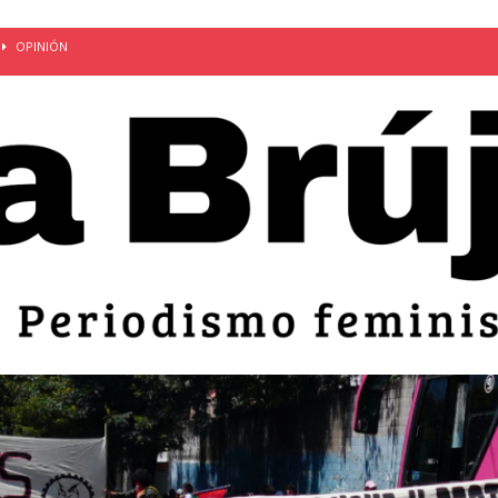
OPINIÓN
van: día de la madre bajo el régimen de excepción
CUERPO Y
ción de embarazos en niñas y adolescentes desaparece del territorio
an el 51 aniversario de la masacre de 1975 y denuncian el
LIDAD
bertad provisional de Sandra Leticia Hernández: víctima del régimen de
ACTUALIDAD
an por mujeres en sus fórmulas presidenciales para 2027
alló el Estado
OPINIÓN