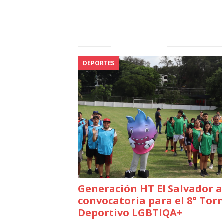
DEPORTES
Generación HT El Salvador 
convocatoria para el 8° Tor
Deportivo LGBTIQA+