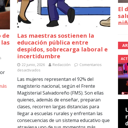
El 
sal
niñ
o de
Las maestras sostienen la
 las
educación pública entre
AR
despidos, sobrecarga laboral e
incertidumbre
s
ACT
22 junio, 2026
Redacción
Comentarios
desactivados
dor
Las mujeres representan el 92% del
más
magisterio nacional, según el Frente
Magisterial Salvadoreño (FMS). Son ellas
quienes, además de enseñar, preparan
clases, recorren largas distancias para
llegar a escuelas rurales y enfrentan las
consecuencias de un sistema educativo que
atraviesa uno de sus momentos más