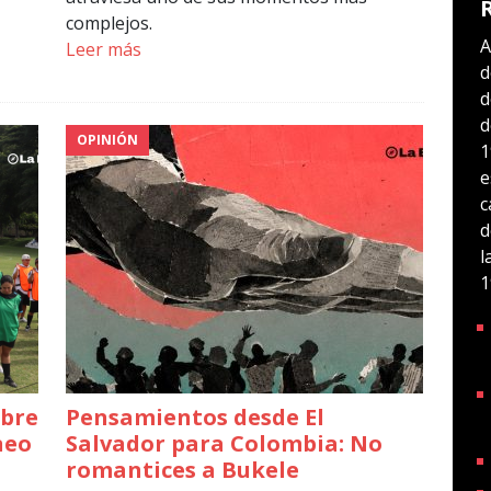
complejos.
A
Leer más
d
d
d
OPINIÓN
1
e
c
d
l
1
abre
Pensamientos desde El
neo
Salvador para Colombia: No
romantices a Bukele