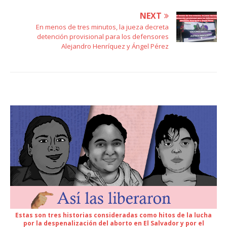
NEXT
En menos de tres minutos, la jueza decreta
detención provisional para los defensores
Alejandro Henríquez y Ángel Pérez
Estas son tres historias consideradas como hitos de la lucha
por la despenalización del aborto en El Salvador y por el