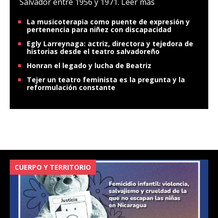
Salvador entre 1956 y 1971.
Leer más
La musicoterapia como puente de expresión y
pertenencia para niñez con discapacidad
Egly Larreynaga: actriz, directora y tejedora de
historias desde el teatro salvadoreño
Honran el legado y lucha de Beatriz
Tejer un teatro feminista es la pregunta y la
reformulación constante
CUERPO Y TERRITORIO
V