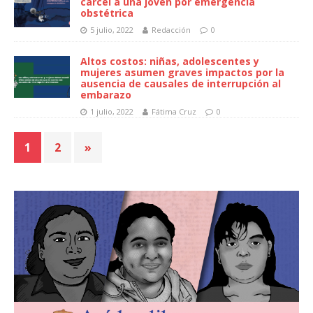
cárcel a una joven por emergencia
obstétrica
5 julio, 2022
Redacción
0
Altos costos: niñas, adolescentes y
mujeres asumen graves impactos por la
ausencia de causales de interrupción al
embarazo
1 julio, 2022
Fátima Cruz
0
1
2
»