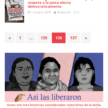
respete a la junta electa
democraticamente
1 octubre, 2019
Redacción
0
«
1
…
135
136
137
»
Estas son tres historias consideradas como hitos de la lucha