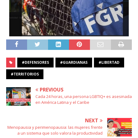
#DEFENSORES
#GUARDIANAS
#LIBERTAD
#TERRITORIOS
PREVIOUS
Cada 24 horas, una persona LGBTIQ+ es asesinada
en América Latina y el Caribe
NEXT
Menopausia y perimenopausia: las mujeres frente
a un sistema que solo valora la productividad