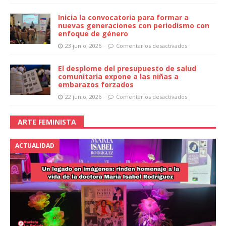
Inicia la convocatoria para formar a
nuevas generaciones con periodismo con
enfoque de género
23 junio, 2026
Comentarios desactivados
El desplome del presupuesto de salud
comunitaria expone a las niñas a
embarazos forzados
22 junio, 2026
Comentarios desactivados
ARTE FEMINISTA
ACTUALIDAD