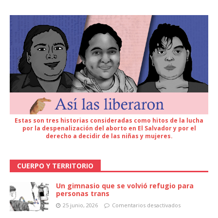
Estas son tres historias consideradas como hitos de la lucha
por la despenalización del aborto en El Salvador y por el
derecho a decidir de las niñas y mujeres.
CUERPO Y TERRITORIO
Un gimnasio que se volvió refugio para
personas trans
25 junio, 2026
Comentarios desactivados