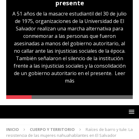
Hernández: víctima del régimen de
excepción y de discriminación
o
LGBTI
Sandra Leticia Hernández cuenta con medidas
sustitutivas y libertad provisional, pero
familiares temen que esto pueda cambiar en la
audiencia de revisión de medidas que se realizará
hoy, miércoles 29 de julio. Sandra es, según su
comunidad, otra de las víctimas del régimen de
excepción, fue capturada sin ninguna prueba
que la vincule a pandillas. La comunidad señala
un caso de lesbofobia, pues aseguran que fue
denunciada por ser lesbiana
Leer más
INICIO
CUERPO Y TERRITORIO
Raíces de barro y tule: La
resistencia de las mujeres nahuahablantes en El Salvador