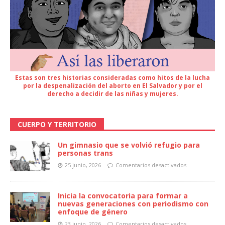
Estas son tres historias consideradas como hitos de la lucha
por la despenalización del aborto en El Salvador y por el
derecho a decidir de las niñas y mujeres.
CUERPO Y TERRITORIO
Un gimnasio que se volvió refugio para
personas trans
25 junio, 2026
Comentarios desactivados
Inicia la convocatoria para formar a
nuevas generaciones con periodismo con
enfoque de género
23 junio, 2026
Comentarios desactivados