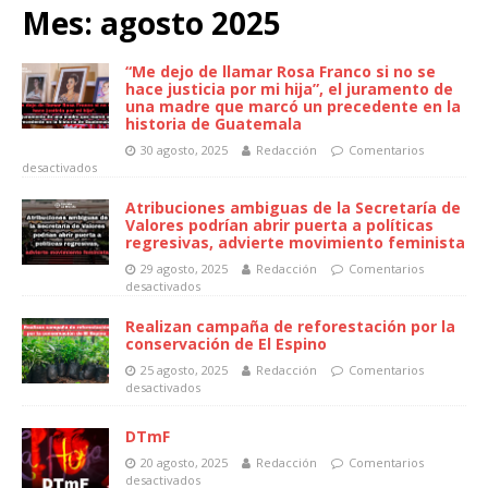
Mes:
agosto 2025
“Me dejo de llamar Rosa Franco si no se
hace justicia por mi hija”, el juramento de
una madre que marcó un precedente en la
historia de Guatemala
30 agosto, 2025
Redacción
Comentarios
desactivados
Atribuciones ambiguas de la Secretaría de
Valores podrían abrir puerta a políticas
regresivas, advierte movimiento feminista
29 agosto, 2025
Redacción
Comentarios
desactivados
Realizan campaña de reforestación por la
conservación de El Espino
25 agosto, 2025
Redacción
Comentarios
desactivados
DTmF
20 agosto, 2025
Redacción
Comentarios
desactivados