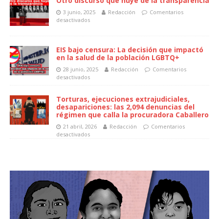
Otro discurso que huye de la transparencia
3 junio, 2025
Redacción
Comentarios
desactivados
EIS bajo censura: La decisión que impactó
en la salud de la población LGBTQ+
28 junio, 2025
Redacción
Comentarios
desactivados
Torturas, ejecuciones extrajudiciales,
desapariciones: las 2,094 denuncias del
régimen que calla la procuradora Caballero
21 abril, 2026
Redacción
Comentarios
desactivados