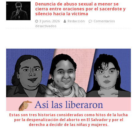
Denuncia de abuso sexual a menor se
cierra entre oraciones por el sacerdote y
silencio hacia la víctima
3 junio, 2026
Redacción
Comentarios
desactivados
Estas son tres historias consideradas como hitos de la lucha
por la despenalización del aborto en El Salvador y por el
derecho a decidir de las niñas y mujeres.