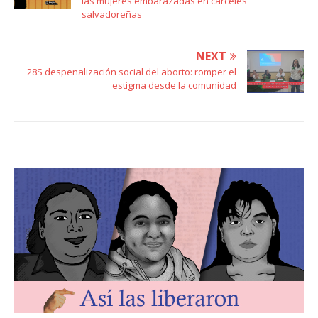
las mujeres embarazadas en cárceles
salvadoreñas
NEXT
28S despenalización social del aborto: romper el
estigma desde la comunidad