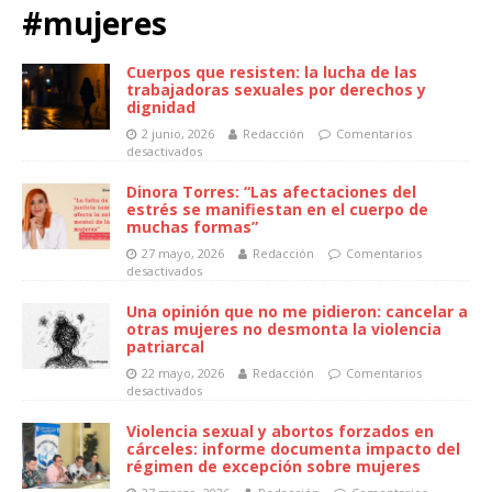
#mujeres
Cuerpos que resisten: la lucha de las
trabajadoras sexuales por derechos y
dignidad
2 junio, 2026
Redacción
Comentarios
desactivados
Dinora Torres: “Las afectaciones del
estrés se manifiestan en el cuerpo de
muchas formas”
27 mayo, 2026
Redacción
Comentarios
desactivados
Una opinión que no me pidieron: cancelar a
otras mujeres no desmonta la violencia
patriarcal
22 mayo, 2026
Redacción
Comentarios
desactivados
Violencia sexual y abortos forzados en
cárceles: informe documenta impacto del
régimen de excepción sobre mujeres