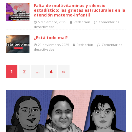
Falta de multivitaminas y silencio
estadístico: las grietas estructurales en la
atención materno-infantil
5 diciembre, 2025
Redacción
Comentarios
desactivados
¿Está todo mal?
29 noviembre, 2025
Redacción
Comentarios
desactivados
1
2
…
4
»