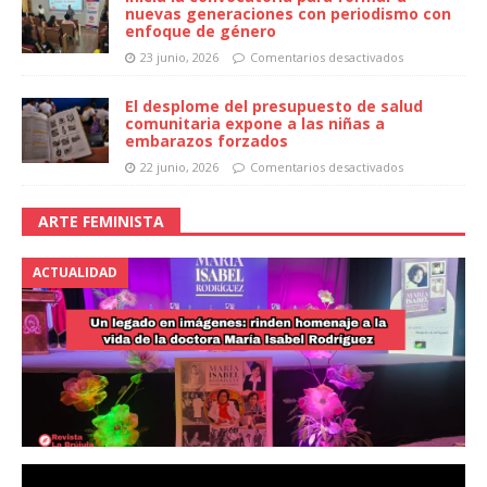
nuevas generaciones con periodismo con
enfoque de género
23 junio, 2026
Comentarios desactivados
El desplome del presupuesto de salud
comunitaria expone a las niñas a
embarazos forzados
22 junio, 2026
Comentarios desactivados
ARTE FEMINISTA
ACTUALIDAD