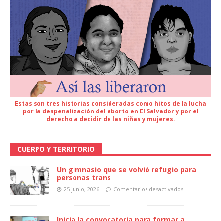
Estas son tres historias consideradas como hitos de la lucha
por la despenalización del aborto en El Salvador y por el
derecho a decidir de las niñas y mujeres.
CUERPO Y TERRITORIO
Un gimnasio que se volvió refugio para
personas trans
25 junio, 2026
Comentarios desactivados
Inicia la convocatoria para formar a