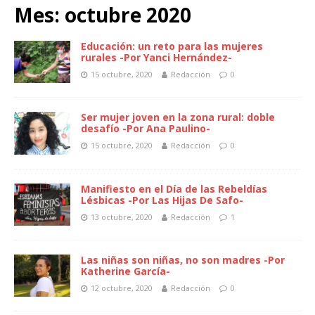
Mes:
octubre 2020
Educación: un reto para las mujeres
rurales -Por Yanci Hernández-
15 octubre, 2020
Redacción
0
Ser mujer joven en la zona rural: doble
desafío -Por Ana Paulino-
15 octubre, 2020
Redacción
0
Manifiesto en el Día de las Rebeldías
Lésbicas -Por Las Hijas De Safo-
13 octubre, 2020
Redacción
1
Las niñas son niñas, no son madres -Por
Katherine García-
12 octubre, 2020
Redacción
0