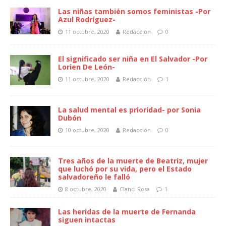
Las niñas también somos feministas -Por
Azul Rodríguez-
11 octubre, 2020
Redacción
0
El significado ser niña en El Salvador -Por
Lorien De León-
11 octubre, 2020
Redacción
1
La salud mental es prioridad- por Sonia
Dubón
10 octubre, 2020
Redacción
0
Tres años de la muerte de Beatriz, mujer
que luchó por su vida, pero el Estado
salvadoreño le falló
8 octubre, 2020
Clanci Rosa
1
Las heridas de la muerte de Fernanda
siguen intactas