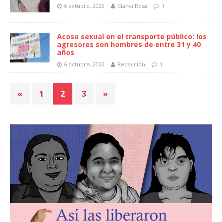
6 octubre, 2020
Clanci Rosa
1
Acoso sexual en el transporte público: los
agresores son hombres de entre 31 y 40
años
6 octubre, 2020
Redacción
1
«
1
2
3
»