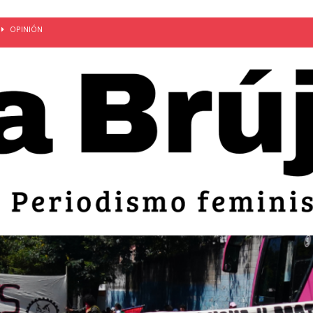
OPINIÓN
van: día de la madre bajo el régimen de excepción
CUERPO Y
ción de embarazos en niñas y adolescentes desaparece del territorio
an el 51 aniversario de la masacre de 1975 y denuncian el
LIDAD
bertad provisional de Sandra Leticia Hernández: víctima del régimen de
ACTUALIDAD
an por mujeres en sus fórmulas presidenciales para 2027
alló el Estado
OPINIÓN