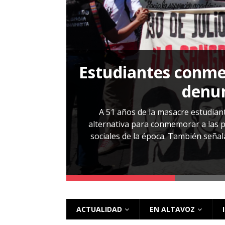
[ 28 julio, 2026 ]
Más allá de los caso
Estudiantes conmem
, Cabañas. No
denun
esentarlo.
A 51 años de la masacre estudiant
alternativa para conmemorar a las pe
sociales de la época. También señalar
 más
ACTUALIDAD
EN ALTAVOZ