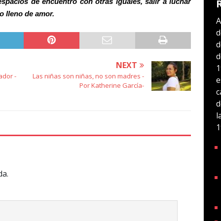
espacios de encuentro con otras iguales, salir a luchar
o lleno de amor.
A
d
d
d
NEXT
1
ador -
Las niñas son niñas, no son madres -
e
Por Katherine García-
c
d
l
1
da.