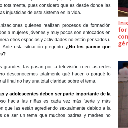
co totalmente, pues considero que es desde donde las
s injusticias de este sistema en la vida.
Ini
anizaciones quienes realizan procesos de formación
for
ados a mujeres jóvenes y muy pocos son enfocados en
con
anera otros espacios y actividades no están pensados u
gé
. Ante esta situación pregunto:
¿No les parece que
os?
 grandes, las pasan por la televisión o en las redes
pero desconocemos totalmente qué hacen o porqué lo
l final no hay una total claridad sobre el tema.
as y adolescentes deben ser parte importante de la
oso hacia las niñas es cada vez más fuerte y más
en que las están agrediendo sexualmente debido a la
ás de ser un tema que muchos padres y madres no