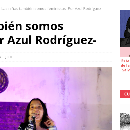
Las niñas también somos feministas -Por Azul Rodríguez-
bién somos
r Azul Rodríguez-
n
0
Esta
de la
Salv
CU