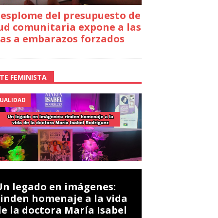
desplome del presupuesto de
ud comunitaria expone a las
as a embarazos forzados
TE FEMINISTA
UALIDAD
Un legado en imágenes:
rinden homenaje a la vida
de la doctora María Isabel