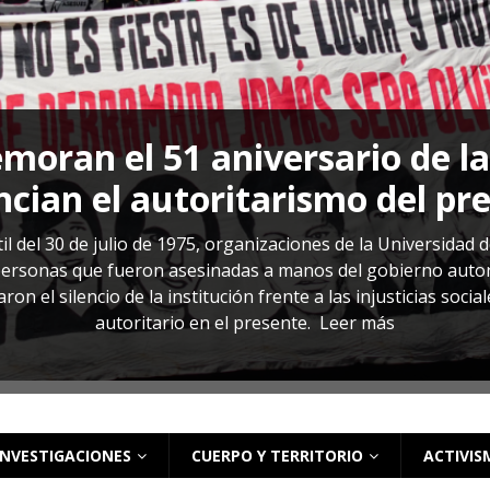
s: cómo entender el VIH en El Salvador
ACTUALIDAD
oran el 51 aniversario de l
cian el autoritarismo del pr
il del 30 de julio de 1975, organizaciones de la Universidad 
rsonas que fueron asesinadas a manos del gobierno autoritar
on el silencio de la institución frente a las injusticias soci
autoritario en el presente.
Leer más
INVESTIGACIONES
CUERPO Y TERRITORIO
ACTIVIS