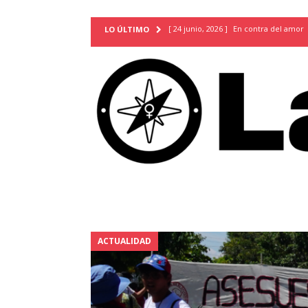
[ 24 junio, 2026 ]
En contra del amor
LO ÚLTIMO
[ 9 mayo, 2026 ]
Cartas para que vuel
TERRITORIO
[ 21 febrero, 2026 ]
Cuando la preven
INVESTIGACIONES
[ 31 julio, 2026 ]
Estudiantes conmemor
autoritarismo del presente
ACTUA
[ 28 julio, 2026 ]
Piden mantener la li
excepción y de discriminación LGBTI
[ 28 julio, 2026 ]
ARENA y FMLN apuest
ACTUALIDAD
ACTUALIDAD
[ 24 julio, 2026 ]
A María Hildaura le f