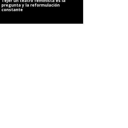
Tejer un teatro feminista es la
pregunta y la reformulación
constante