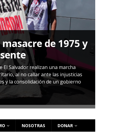
a masacre de 1975 y
P
esente
Herná
de El Salvador realizan una marcha
io, al no callar ante las injusticias
ales y la consolidación de un gobierno
Sandra Leti
audiencia d
régimen de 
MO
NOSOTRAS
DONAR