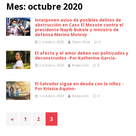
Mes:
octubre 2020
Interponen aviso de posibles delitos de
obstrucción en Caso El Mozote contra el
presidente Nayib Bukele y ministro de
defensa Merino Monroy
2 octubre, 2020
Clanci Rosa
0
El afecto y el amor deben ser politizados y
deconstruidos -Por Katherine García-
2 octubre, 2020
Redacción
0
El Salvador sigue en deuda con la niñez -
Por Krissia Aquino-
1 octubre, 2020
Redacción
0
«
1
2
3