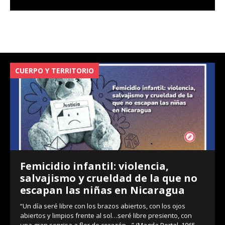
CUERPO Y TERRITORIO
V
Femicidio infantil: violencia,
salvajismo y crueldad de la que no
escapan las niñas en Nicaragua
“Un día seré libre con los brazos abiertos, con los ojos
abiertos y limpios frente al sol…seré libre presiento, con
una gran sonrisa a flor de corazón…” (Magda Portal, 1965