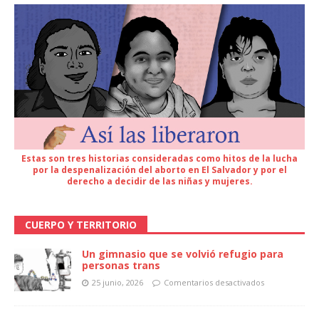
Estas son tres historias consideradas como hitos de la lucha
por la despenalización del aborto en El Salvador y por el
derecho a decidir de las niñas y mujeres.
CUERPO Y TERRITORIO
Un gimnasio que se volvió refugio para
personas trans
25 junio, 2026
Comentarios desactivados