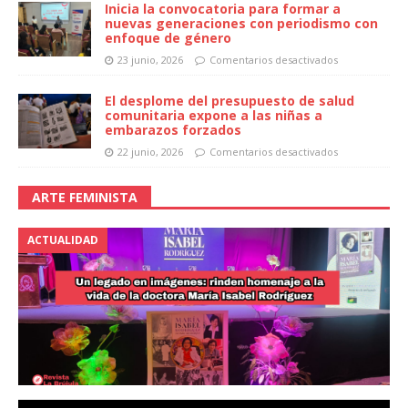
Inicia la convocatoria para formar a
nuevas generaciones con periodismo con
enfoque de género
23 junio, 2026
Comentarios desactivados
El desplome del presupuesto de salud
comunitaria expone a las niñas a
embarazos forzados
22 junio, 2026
Comentarios desactivados
ARTE FEMINISTA
ACTUALIDAD