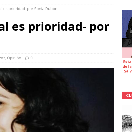
al es prioridad- por Sonia Dubón
l es prioridad- por
voz
,
Opinión
0
Esta
de la
Salv
CU