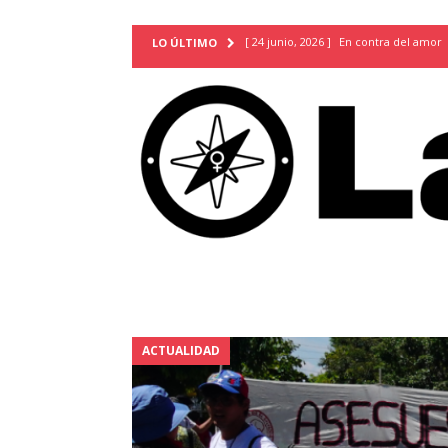
[ 24 junio, 2026 ]
En contra del amor
LO ÚLTIMO
[ 9 mayo, 2026 ]
Cartas para que vuel
TERRITORIO
[ 21 febrero, 2026 ]
Cuando la preven
INVESTIGACIONES
[ 31 julio, 2026 ]
Estudiantes conmemor
autoritarismo del presente
ACTUA
[ 28 julio, 2026 ]
Piden mantener la li
excepción y de discriminación LGBTI
[ 28 julio, 2026 ]
ARENA y FMLN apuest
ACTUALIDAD
ACTUALIDAD
[ 24 julio, 2026 ]
A María Hildaura le f