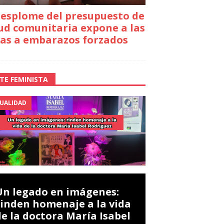
desplome del presupuesto de
ud comunitaria expone a las
as a embarazos forzados
TE FEMINISTA
UALIDAD
Un legado en imágenes:
rinden homenaje a la vida
de la doctora María Isabel