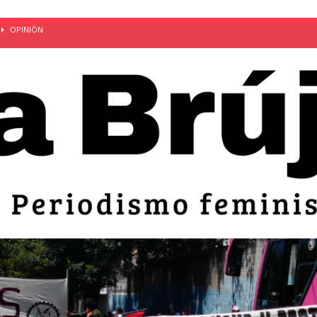
OPINIÓN
van: día de la madre bajo el régimen de excepción
CUERPO Y
ción de embarazos en niñas y adolescentes desaparece del territorio
an el 51 aniversario de la masacre de 1975 y denuncian el
LIDAD
bertad provisional de Sandra Leticia Hernández: víctima del régimen de
ACTUALIDAD
an por mujeres en sus fórmulas presidenciales para 2027
alló el Estado
OPINIÓN