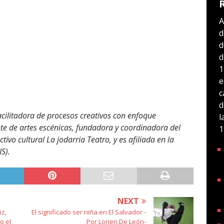
A
d
d
d
1
e
c
d
cilitadora de procesos creativos con enfoque
l
ante de artes escénicas, fundadora y coordinadora del
1
tivo cultural La jodarria Teatro, y es afiliada en la
S).
NEXT
iz,
El significado ser niña en El Salvador -
o el
Por Lorien De León-