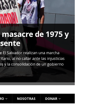
a masacre de 1975 y
P
esente
Herná
de El Salvador realizan una marcha
io, al no callar ante las injusticias
ales y la consolidación de un gobierno
Sandra Leti
audiencia d
régimen de 
MO
NOSOTRAS
DONAR