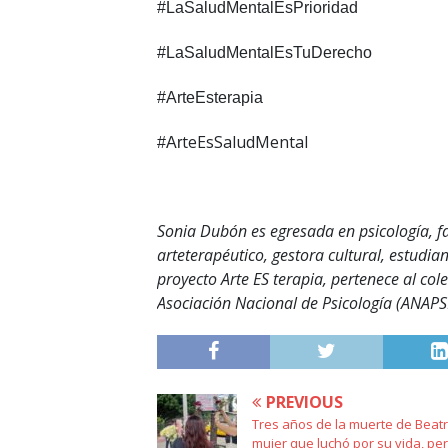
#LaSaludMentalEsPrioridad
#LaSaludMentalEsTuDerecho
#ArteEsterapia
teEsSaludMental
#Ar
Sonia Dubón es egresada en psicología, fa
arteterapéutico, gestora cultural, estudi
proyecto Arte ES terapia, pertenece al colec
Asociación Nacional de Psicología (ANAPSI
PREVIOUS
Tres años de la muerte de Beatr
mujer que luchó por su vida, per