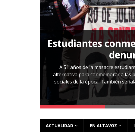
[ 28 julio, 2026 ]
Más allá de los caso
Estudiantes conmem
, Cabañas. No
denun
esentarlo.
A 51 años de la masacre estudiant
alternativa para conmemorar a las pe
sociales de la época. También señalar
 más
ACTUALIDAD
EN ALTAVOZ