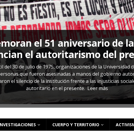
s: cómo entender el VIH en El Salvador
ACTUALIDAD
oran el 51 aniversario de l
cian el autoritarismo del pr
il del 30 de julio de 1975, organizaciones de la Universidad 
rsonas que fueron asesinadas a manos del gobierno autoritar
on el silencio de la institución frente a las injusticias soci
autoritario en el presente.
Leer más
INVESTIGACIONES
CUERPO Y TERRITORIO
ACTIVIS