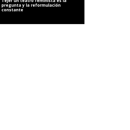
Tejer un teatro feminista es la
pregunta y la reformulación
constante