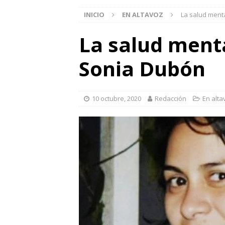
INICIO
EN ALTAVOZ
La salud ment
La salud menta
Sonia Dubón
10 octubre, 2020
Redacción
En alta