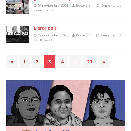
29 noviembre, 2025
Redacción
Comentarios
desactivados
Marca país
17 noviembre, 2025
Redacción
Comentarios
desactivados
«
1
2
3
4
…
27
»