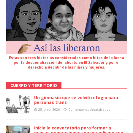
Estas son tres historias consideradas como hitos de la lucha
por la despenalización del aborto en El Salvador y por el
derecho a decidir de las niñas y mujeres.
CUERPO Y TERRITORIO
Un gimnasio que se volvió refugio para
personas trans
25 junio, 2026
Comentarios desactivados
Inicia la convocatoria para formar a
nuevas generaciones con periodismo con