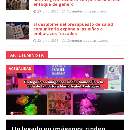
enfoque de género
23 junio, 2026
Comentarios desactivados
El desplome del presupuesto de salud
comunitaria expone a las niñas a
embarazos forzados
22 junio, 2026
Comentarios desactivados
ARTE FEMINISTA
ACTUALIDAD
Un legado en imágenes: rinden