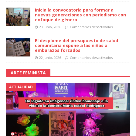
Inicia la convocatoria para formar a
nuevas generaciones con periodismo con
enfoque de género
23 junio, 2026
Comentarios desactivados
El desplome del presupuesto de salud
comunitaria expone a las niñas a
embarazos forzados
22 junio, 2026
Comentarios desactivados
ARTE FEMINISTA
ACTUALIDAD