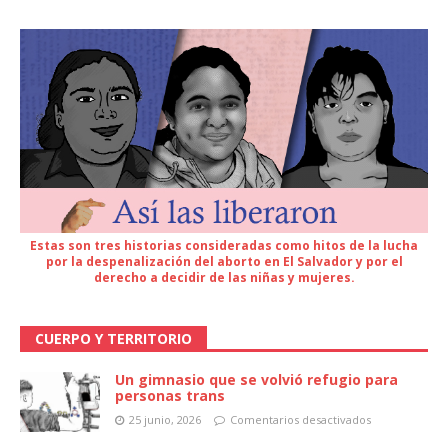
Estas son tres historias consideradas como hitos de la lucha
por la despenalización del aborto en El Salvador y por el
derecho a decidir de las niñas y mujeres.
CUERPO Y TERRITORIO
Un gimnasio que se volvió refugio para
personas trans
25 junio, 2026
Comentarios desactivados