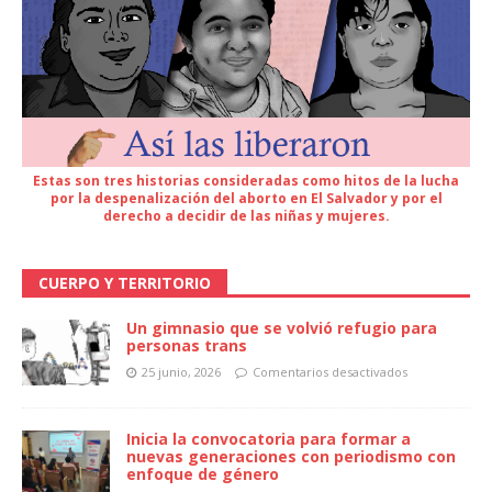
Estas son tres historias consideradas como hitos de la lucha
por la despenalización del aborto en El Salvador y por el
derecho a decidir de las niñas y mujeres.
CUERPO Y TERRITORIO
Un gimnasio que se volvió refugio para
personas trans
25 junio, 2026
Comentarios desactivados
Inicia la convocatoria para formar a
nuevas generaciones con periodismo con
enfoque de género