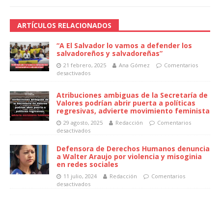
ARTÍCULOS RELACIONADOS
“A El Salvador lo vamos a defender los
salvadoreños y salvadoreñas”
21 febrero, 2025
Ana Gómez
Comentarios
desactivados
Atribuciones ambiguas de la Secretaría de
Valores podrían abrir puerta a políticas
regresivas, advierte movimiento feminista
29 agosto, 2025
Redacción
Comentarios
desactivados
Defensora de Derechos Humanos denuncia
a Walter Araujo por violencia y misoginia
en redes sociales
11 julio, 2024
Redacción
Comentarios
desactivados