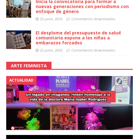
Inicia la convocatoria para formar a
nuevas generaciones con periodismo con
enfoque de género
23 junio, 2026
Comentarios desactivados
El desplome del presupuesto de salud
comunitaria expone a las niñas a
embarazos forzados
22 junio, 2026
Comentarios desactivados
ARTE FEMINISTA
ACTUALIDAD