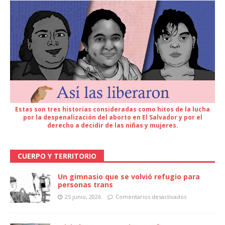
Estas son tres historias consideradas como hitos de la lucha
por la despenalización del aborto en El Salvador y por el
derecho a decidir de las niñas y mujeres.
CUERPO Y TERRITORIO
Un gimnasio que se volvió refugio para
personas trans
25 junio, 2026
Comentarios desactivados