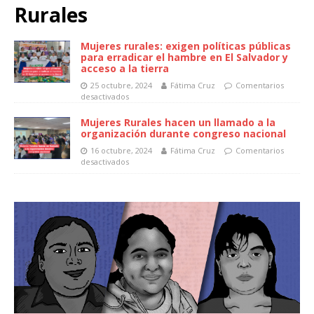
Rurales
Mujeres rurales: exigen políticas públicas
para erradicar el hambre en El Salvador y
acceso a la tierra
25 octubre, 2024
Fátima Cruz
Comentarios
desactivados
Mujeres Rurales hacen un llamado a la
organización durante congreso nacional
16 octubre, 2024
Fátima Cruz
Comentarios
desactivados