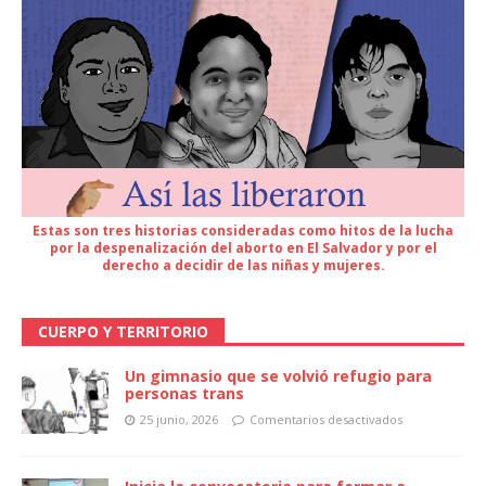
Estas son tres historias consideradas como hitos de la lucha
por la despenalización del aborto en El Salvador y por el
derecho a decidir de las niñas y mujeres.
CUERPO Y TERRITORIO
Un gimnasio que se volvió refugio para
personas trans
25 junio, 2026
Comentarios desactivados