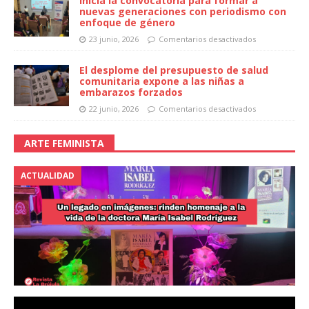
Inicia la convocatoria para formar a
nuevas generaciones con periodismo con
enfoque de género
23 junio, 2026
Comentarios desactivados
El desplome del presupuesto de salud
comunitaria expone a las niñas a
embarazos forzados
22 junio, 2026
Comentarios desactivados
ARTE FEMINISTA
ACTUALIDAD