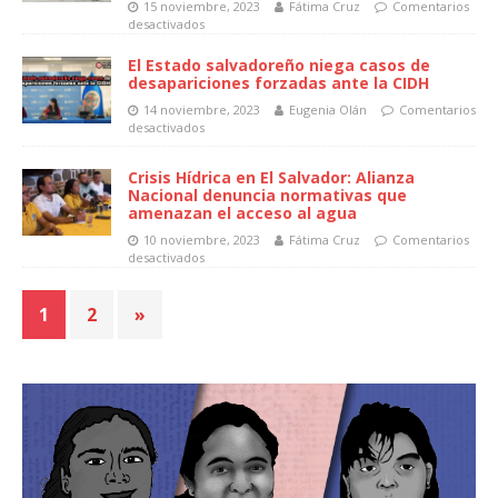
15 noviembre, 2023
Fátima Cruz
Comentarios
desactivados
El Estado salvadoreño niega casos de
desapariciones forzadas ante la CIDH
14 noviembre, 2023
Eugenia Olán
Comentarios
desactivados
Crisis Hídrica en El Salvador: Alianza
Nacional denuncia normativas que
amenazan el acceso al agua
10 noviembre, 2023
Fátima Cruz
Comentarios
desactivados
1
2
»