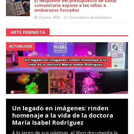
El desplome del presupuesto de salud
comunitaria expone a las niñas a
embarazos forzados
22 junio, 2026
Comentarios desactivados
ARTE FEMINISTA
ACTUALIDAD
Un legado en imágenes: rinden
homenaje a la vida de la doctora
María Isabel Rodríguez
A lo largo de sus páginas, el libro documenta la