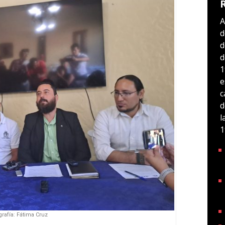
A
d
d
d
1
e
c
d
l
1
grafía: Fátima Cruz