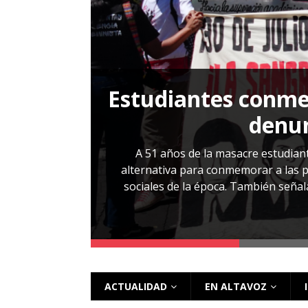
Estudiantes conmem
, Cabañas. No
denun
esentarlo.
A 51 años de la masacre estudiant
alternativa para conmemorar a las pe
sociales de la época. También señalar
 más
ACTUALIDAD
EN ALTAVOZ