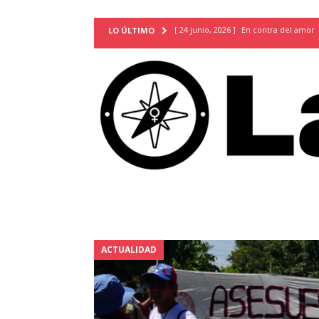
[ 24 junio, 2026 ]
En contra del amor
LO ÚLTIMO
[ 9 mayo, 2026 ]
Cartas para que vuel
TERRITORIO
[ 21 febrero, 2026 ]
Cuando la preven
INVESTIGACIONES
[ 31 julio, 2026 ]
Estudiantes conmemor
autoritarismo del presente
ACTUA
[ 28 julio, 2026 ]
Piden mantener la li
excepción y de discriminación LGBTI
[ 28 julio, 2026 ]
ARENA y FMLN apuest
ACTUALIDAD
ACTUALIDAD
[ 24 julio, 2026 ]
A María Hildaura le f
[ 28 julio, 2026 ]
Más allá de los caso