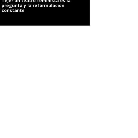
Tejer un teatro feminista es la
pregunta y la reformulación
constante