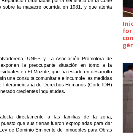
Reparación ordenadas por la sentencia de la Corte 
sobre la masacre ocurrida en 1981, y que atenta 
Ini
for
con
gé
Salvadoreña, UNES y La Asociación Promotora de 
ponen la preocupante situación en torno a la 
siduales en El Mozote, que ha estado en desarrollo 
 sin una consulta comunitaria e incumple las medidas 
te Interamericana de Derechos Humanos (Corte IDH) 
nerado crecientes inquietudes.
fecta directamente a las familias de la zona, 
. puesto que sus tierras fueron expropiadas para dar 
a Ley de Dominio Eminente de Inmuebles para Obras 