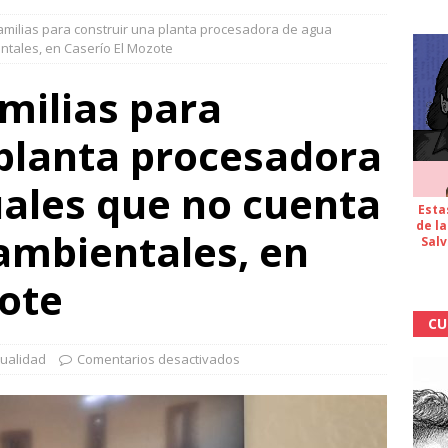
amilias para construir una planta procesadora de agua
ntales, en Caserío El Mozote
milias para
 planta procesadora
uales que no cuenta
Esta
de la
ambientales, en
Salv
zote
CU
tualidad
Comentarios desactivados