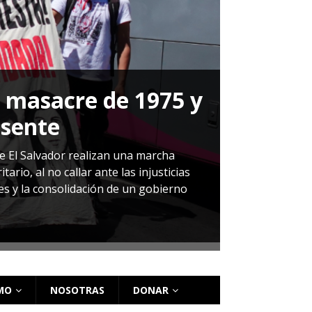
a masacre de 1975 y
P
esente
Herná
de El Salvador realizan una marcha
io, al no callar ante las injusticias
ales y la consolidación de un gobierno
Sandra Leti
audiencia d
régimen de 
MO
NOSOTRAS
DONAR