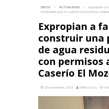
INICIO
ACTUALIDAD
Expropian a f
residuales que no cuenta con permisos ambie
Expropian a fa
construir una
de agua resid
con permisos 
Caserío El Mo
30 noviembre, 2023
Fátima Cruz
Ac