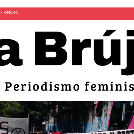
OPINIÓN
van: día de la madre bajo el régimen de excepción
CUERPO Y
ción de embarazos en niñas y adolescentes desaparece del territorio
an el 51 aniversario de la masacre de 1975 y denuncian el
LIDAD
bertad provisional de Sandra Leticia Hernández: víctima del régimen de
ACTUALIDAD
an por mujeres en sus fórmulas presidenciales para 2027
alló el Estado
OPINIÓN
s: cómo entender el VIH en El Salvador
ACTUALIDAD