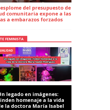
desplome del presupuesto de
ud comunitaria expone a las
as a embarazos forzados
TE FEMINISTA
UALIDAD
Un legado en imágenes:
rinden homenaje a la vida
de la doctora María Isabel