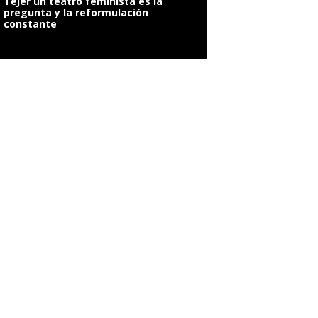
Tejer un teatro feminista es la
pregunta y la reformulación
constante