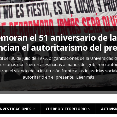
s: cómo entender el VIH en El Salvador
ACTUALIDAD
oran el 51 aniversario de l
cian el autoritarismo del pr
il del 30 de julio de 1975, organizaciones de la Universidad 
rsonas que fueron asesinadas a manos del gobierno autoritar
on el silencio de la institución frente a las injusticias soci
autoritario en el presente.
Leer más
INVESTIGACIONES
CUERPO Y TERRITORIO
ACTIVIS