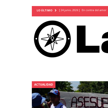
[ 24 junio, 2026 ]
En contra del amor
LO ÚLTIMO
[ 9 mayo, 2026 ]
Cartas para que vuel
TERRITORIO
[ 21 febrero, 2026 ]
Cuando la preven
INVESTIGACIONES
[ 31 julio, 2026 ]
Estudiantes conmemor
autoritarismo del presente
ACTUA
[ 28 julio, 2026 ]
Piden mantener la li
excepción y de discriminación LGBTI
[ 28 julio, 2026 ]
ARENA y FMLN apuest
ACTUALIDAD
ACTUALIDAD
[ 24 julio, 2026 ]
A María Hildaura le f