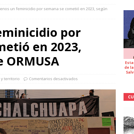
menos un feminicidio por semana se cometió en 2023, según
minicidio por
etió en 2023,
de ORMUSA
Esta
de la
Salv
y territorio
Comentarios desactivados
CU