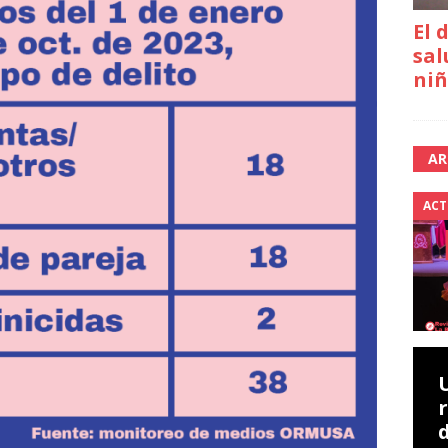
El 
sal
niñ
AR
ACT