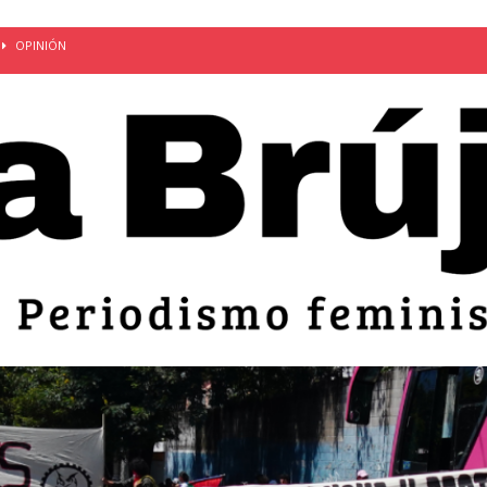
OPINIÓN
van: día de la madre bajo el régimen de excepción
CUERPO Y
ción de embarazos en niñas y adolescentes desaparece del territorio
an el 51 aniversario de la masacre de 1975 y denuncian el
LIDAD
bertad provisional de Sandra Leticia Hernández: víctima del régimen de
ACTUALIDAD
an por mujeres en sus fórmulas presidenciales para 2027
alló el Estado
OPINIÓN