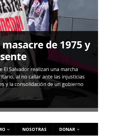
a masacre de 1975 y
P
esente
Herná
de El Salvador realizan una marcha
io, al no callar ante las injusticias
ales y la consolidación de un gobierno
Sandra Leti
audiencia d
régimen de 
MO
NOSOTRAS
DONAR