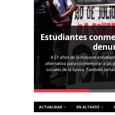
[ 28 julio, 2026 ]
Más allá de los caso
Estudiantes conmem
, Cabañas. No
denun
esentarlo.
A 51 años de la masacre estudiant
alternativa para conmemorar a las pe
sociales de la época. También señalar
 más
ACTUALIDAD
EN ALTAVOZ