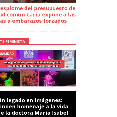
desplome del presupuesto de
ud comunitaria expone a las
as a embarazos forzados
TE FEMINISTA
UALIDAD
Un legado en imágenes:
rinden homenaje a la vida
de la doctora María Isabel