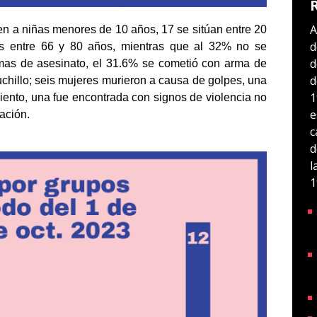
A
den a niñas menores de 10 años, 17 se sitúan entre 20
d
s entre 66 y 80 años, mientras que al 32% no se
d
ormas de asesinato, el 31.6% se cometió con arma de
d
chillo; seis mujeres murieron a causa de golpes, una
1
iento, una fue encontrada con signos de violencia no
e
ación.
c
d
l
1