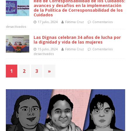
Red de Corresponsabilidad de los Cuidados:
avances y desafíos en la implementación
de la Política de Corresponsabilidad de los
Cuidados
17 julio, 2024
Fátima Cruz
Comentarios
desactivados
Las Dignas celebran 34 años de lucha por
la dignidad y vida de las mujeres
15 julio, 2024
Fátima Cruz
Comentarios
desactivados
1
2
3
»