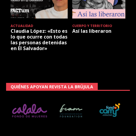
ACTIVISMO
MULTIMEDIA
8M: Rompiendo muros
Reforma Beatriz
para soñar futuros
QUIÉNES APOYAN REVISTA LA BRÚJULA