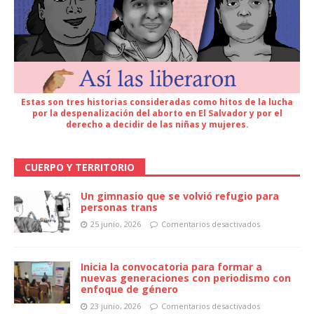
Estas son tres historias consideradas como hitos de la lucha
por la despenalización del aborto en El Salvador y por el
derecho a decidir de las niñas y mujeres.
CUERPO Y TERRITORIO
Un gimnasio que se volvió refugio para
personas trans
25 junio, 2026
Comentarios desactivados
Inicia la convocatoria para formar a
nuevas generaciones con periodismo con
enfoque de género
23 junio, 2026
Comentarios desactivados