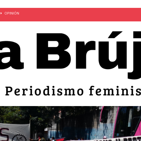
OPINIÓN
van: día de la madre bajo el régimen de excepción
CUERPO Y
ción de embarazos en niñas y adolescentes desaparece del territorio
an el 51 aniversario de la masacre de 1975 y denuncian el
LIDAD
bertad provisional de Sandra Leticia Hernández: víctima del régimen de
ACTUALIDAD
an por mujeres en sus fórmulas presidenciales para 2027
alló el Estado
OPINIÓN