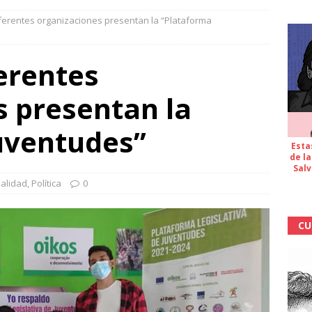
ferentes organizaciones presentan la “Plataforma
erentes
s presentan la
uventudes”
Esta
de la
Salv
ualidad
,
Política
0
CU