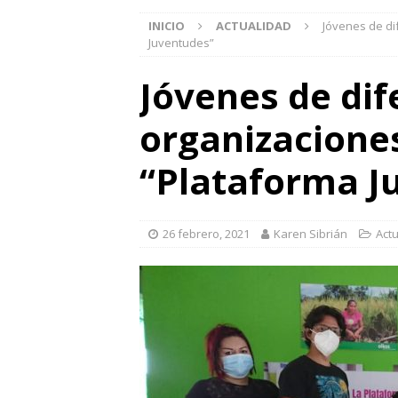
INICIO
ACTUALIDAD
Jóvenes de di
Juventudes”
Jóvenes de dif
organizacione
“Plataforma J
26 febrero, 2021
Karen Sibrián
Act