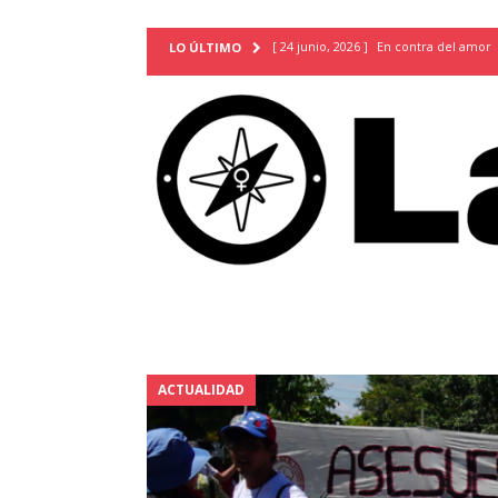
[ 24 junio, 2026 ]
En contra del amor
LO ÚLTIMO
[ 9 mayo, 2026 ]
Cartas para que vuel
TERRITORIO
[ 21 febrero, 2026 ]
Cuando la preven
INVESTIGACIONES
[ 31 julio, 2026 ]
Estudiantes conmemor
autoritarismo del presente
ACTUA
[ 28 julio, 2026 ]
Piden mantener la li
excepción y de discriminación LGBTI
[ 28 julio, 2026 ]
ARENA y FMLN apuest
ACTUALIDAD
ACTUALIDAD
[ 24 julio, 2026 ]
A María Hildaura le f