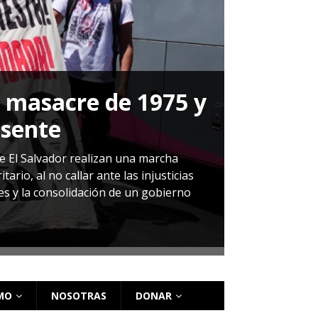
a masacre de 1975 y
P
esente
Herná
de El Salvador realizan una marcha
io, al no callar ante las injusticias
ales y la consolidación de un gobierno
Sandra Leti
audiencia d
régimen de 
MO
NOSOTRAS
DONAR