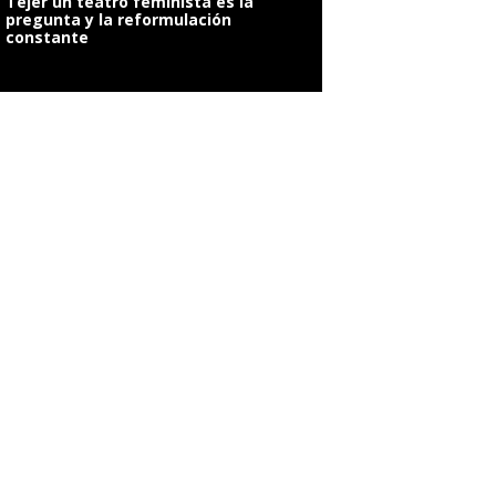
Tejer un teatro feminista es la
pregunta y la reformulación
constante