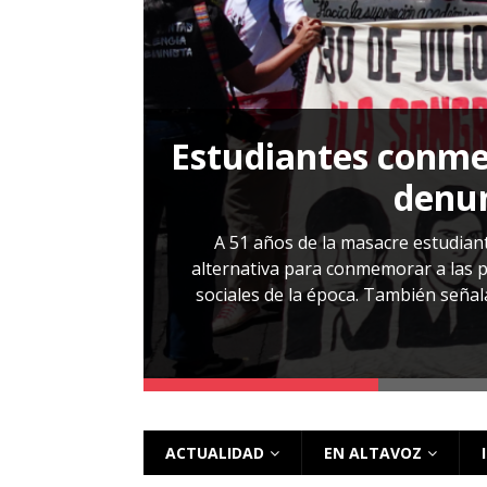
[ 28 julio, 2026 ]
Más allá de los caso
Estudiantes conmem
, Cabañas. No
denun
esentarlo.
A 51 años de la masacre estudiant
alternativa para conmemorar a las pe
sociales de la época. También señalar
 más
ACTUALIDAD
EN ALTAVOZ