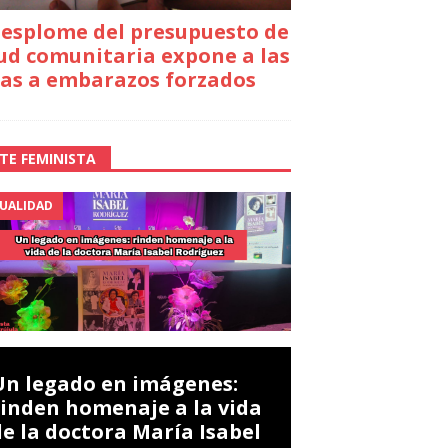
desplome del presupuesto de
ud comunitaria expone a las
as a embarazos forzados
TE FEMINISTA
UALIDAD
Un legado en imágenes:
rinden homenaje a la vida
de la doctora María Isabel