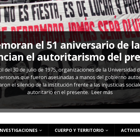
s: cómo entender el VIH en El Salvador
ACTUALIDAD
oran el 51 aniversario de l
cian el autoritarismo del pr
il del 30 de julio de 1975, organizaciones de la Universidad 
rsonas que fueron asesinadas a manos del gobierno autoritar
on el silencio de la institución frente a las injusticias soci
autoritario en el presente.
Leer más
INVESTIGACIONES
CUERPO Y TERRITORIO
ACTIVIS