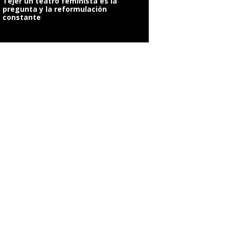
Tejer un teatro feminista es la
pregunta y la reformulación
constante