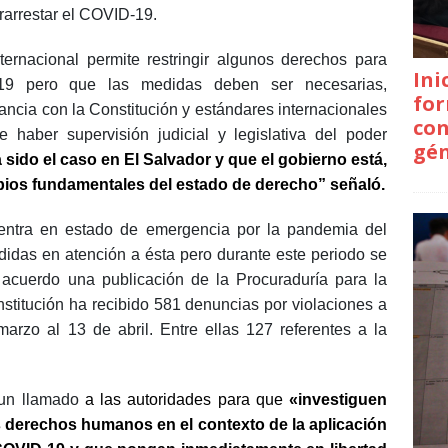
rarrestar el COVID-19.
ernacional permite restringir algunos derechos para
Ini
-19 pero que las medidas deben ser necesarias,
for
ncia con la Constitución y estándares internacionales
con
aber supervisión judicial y legislativa del poder
gé
sido el caso en El Salvador y que el gobierno está,
cipios fundamentales del estado de derecho” señaló.
ntra en estado de emergencia por la pandemia del
idas en atención a ésta pero durante este periodo se
acuerdo una publicación de la Procuraduría para la
titución ha recibido 581 denuncias por violaciones a
rzo al 13 de abril. Entre ellas 127 referentes a la
 un llamado
a las autoridades para que
«investiguen
s derechos humanos en el contexto de la aplicación