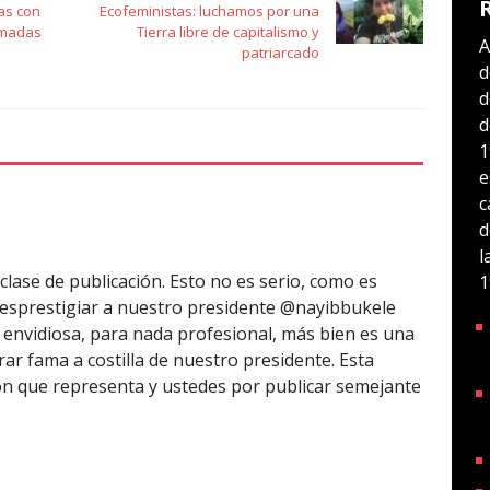
as con
Ecofeministas: luchamos por una
omadas
Tierra libre de capitalismo y
A
patriarcado
d
d
d
1
e
c
d
l
lase de publicación. Esto no es serio, como es
1
desprestigiar a nuestro presidente @nayibbukele
a envidiosa, para nada profesional, más bien es una
ar fama a costilla de nuestro presidente. Esta
ión que representa y ustedes por publicar semejante