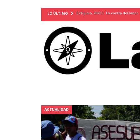
[ 24 junio, 2026 ]
En contra del amor
LO ÚLTIMO
[ 9 mayo, 2026 ]
Cartas para que vuel
TERRITORIO
[ 21 febrero, 2026 ]
Cuando la preven
INVESTIGACIONES
[ 31 julio, 2026 ]
Estudiantes conmemor
autoritarismo del presente
ACTUA
[ 28 julio, 2026 ]
Piden mantener la li
excepción y de discriminación LGBTI
[ 28 julio, 2026 ]
ARENA y FMLN apuest
ACTUALIDAD
ACTUALIDAD
[ 24 julio, 2026 ]
A María Hildaura le f