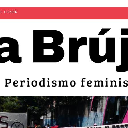
OPINIÓN
van: día de la madre bajo el régimen de excepción
CUERPO Y
ción de embarazos en niñas y adolescentes desaparece del territorio
an el 51 aniversario de la masacre de 1975 y denuncian el
LIDAD
bertad provisional de Sandra Leticia Hernández: víctima del régimen de
ACTUALIDAD
an por mujeres en sus fórmulas presidenciales para 2027
alló el Estado
OPINIÓN