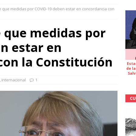
e que medidas por COVID-19 deben estar en concordancia con
e que medidas por
n estar en
on la Constitución
Esta
de la
Salv
,
Internacional
1
CU