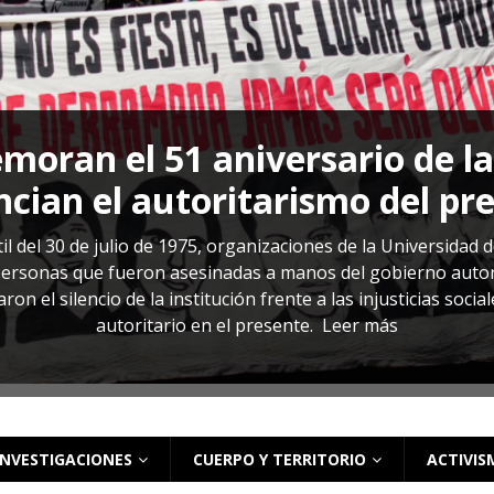
s: cómo entender el VIH en El Salvador
ACTUALIDAD
oran el 51 aniversario de l
cian el autoritarismo del pr
il del 30 de julio de 1975, organizaciones de la Universidad 
rsonas que fueron asesinadas a manos del gobierno autoritar
on el silencio de la institución frente a las injusticias soci
autoritario en el presente.
Leer más
INVESTIGACIONES
CUERPO Y TERRITORIO
ACTIVIS