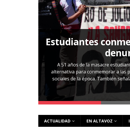
[ 28 julio, 2026 ]
Más allá de los caso
Estudiantes conmem
, Cabañas. No
denun
esentarlo.
A 51 años de la masacre estudiant
alternativa para conmemorar a las pe
sociales de la época. También señalar
 más
ACTUALIDAD
EN ALTAVOZ