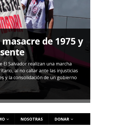
a masacre de 1975 y
P
esente
Herná
de El Salvador realizan una marcha
io, al no callar ante las injusticias
ales y la consolidación de un gobierno
Sandra Leti
audiencia d
régimen de 
MO
NOSOTRAS
DONAR