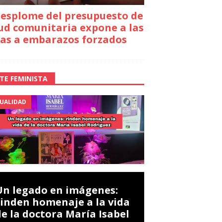
desplome del presupuesto de
ud comunitaria expone a las
as a embarazos forzados
TE FEMINISTA
UALIDAD
Un legado en imágenes:
rinden homenaje a la vida
de la doctora María Isabel