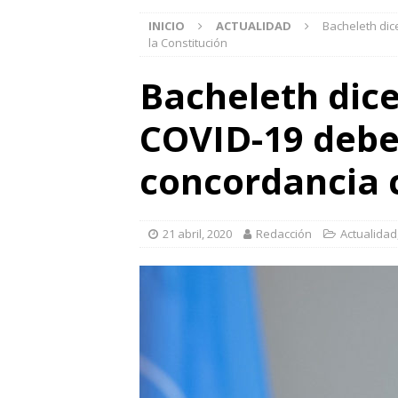
INICIO
ACTUALIDAD
Bacheleth dic
la Constitución
Bacheleth dic
COVID-19 debe
concordancia c
21 abril, 2020
Redacción
Actualidad