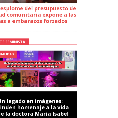
desplome del presupuesto de
ud comunitaria expone a las
as a embarazos forzados
TE FEMINISTA
UALIDAD
Un legado en imágenes:
rinden homenaje a la vida
de la doctora María Isabel