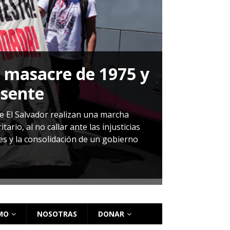
a masacre de 1975 y
P
esente
Herná
de El Salvador realizan una marcha
io, al no callar ante las injusticias
ales y la consolidación de un gobierno
Sandra Leti
audiencia d
régimen de 
MO
NOSOTRAS
DONAR