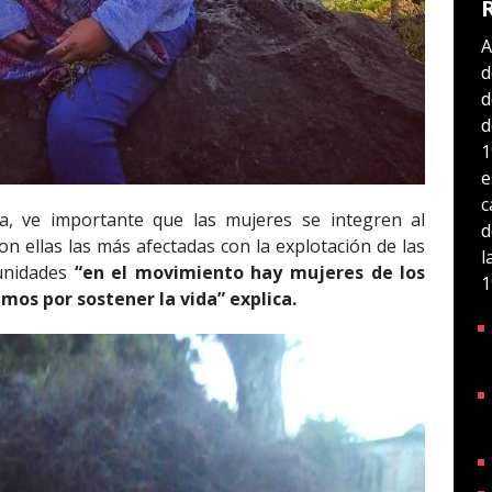
A
d
d
d
1
e
c
ta, ve importante que las mujeres se integren al
d
 ellas las más afectadas con la explotación de las
l
unidades
“en el movimiento hay mujeres de los
1
mos por sostener la vida” explica.