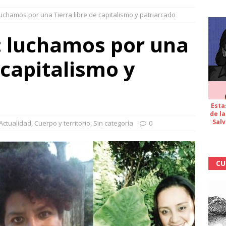
luchamos por una Tierra libre de capitalismo y patriarcado
: luchamos por una
 capitalismo y
Esta
de la
Salv
Actualidad
,
Cuerpo y territorio
,
Sin categoría
0
CU