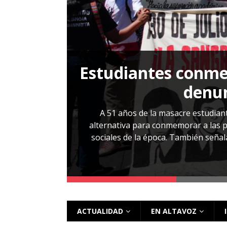
[ 28 julio, 2026 ]
Más allá de los caso
Estudiantes conmem
, Cabañas. No
denun
esentarlo.
A 51 años de la masacre estudiant
alternativa para conmemorar a las pe
sociales de la época. También señalar
 más
ACTUALIDAD
EN ALTAVOZ