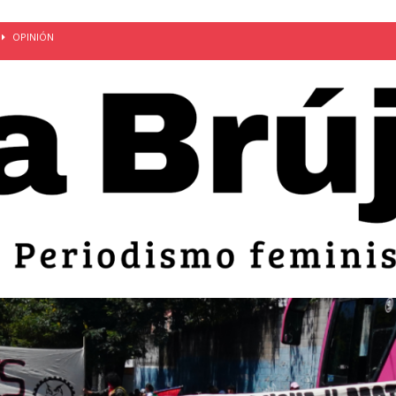
OPINIÓN
van: día de la madre bajo el régimen de excepción
CUERPO Y
ción de embarazos en niñas y adolescentes desaparece del territorio
an el 51 aniversario de la masacre de 1975 y denuncian el
LIDAD
bertad provisional de Sandra Leticia Hernández: víctima del régimen de
ACTUALIDAD
an por mujeres en sus fórmulas presidenciales para 2027
alló el Estado
OPINIÓN