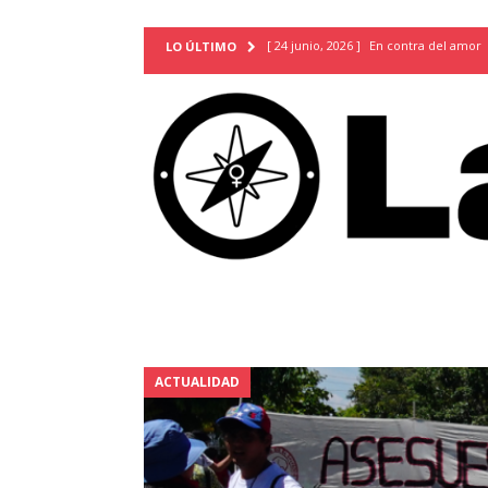
[ 24 junio, 2026 ]
En contra del amor
LO ÚLTIMO
[ 9 mayo, 2026 ]
Cartas para que vuel
TERRITORIO
[ 21 febrero, 2026 ]
Cuando la preven
INVESTIGACIONES
[ 31 julio, 2026 ]
Estudiantes conmemor
autoritarismo del presente
ACTUA
[ 28 julio, 2026 ]
Piden mantener la li
excepción y de discriminación LGBTI
[ 28 julio, 2026 ]
ARENA y FMLN apuest
ACTUALIDAD
ACTUALIDAD
[ 24 julio, 2026 ]
A María Hildaura le f