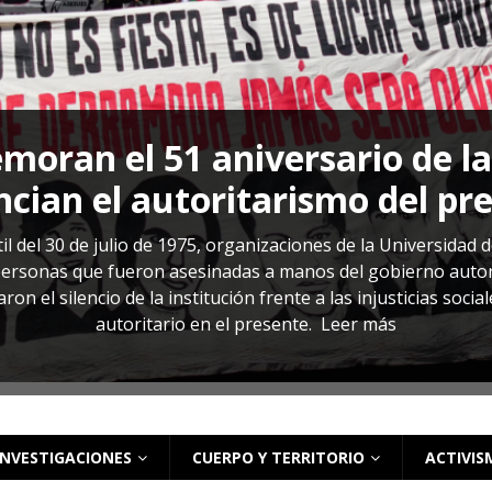
s: cómo entender el VIH en El Salvador
ACTUALIDAD
oran el 51 aniversario de l
cian el autoritarismo del pr
il del 30 de julio de 1975, organizaciones de la Universidad 
rsonas que fueron asesinadas a manos del gobierno autoritar
on el silencio de la institución frente a las injusticias soci
autoritario en el presente.
Leer más
INVESTIGACIONES
CUERPO Y TERRITORIO
ACTIVIS