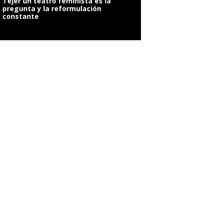
Tejer un teatro feminista es la
pregunta y la reformulación
constante