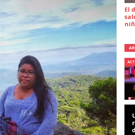
El 
sal
niñ
AR
ACT