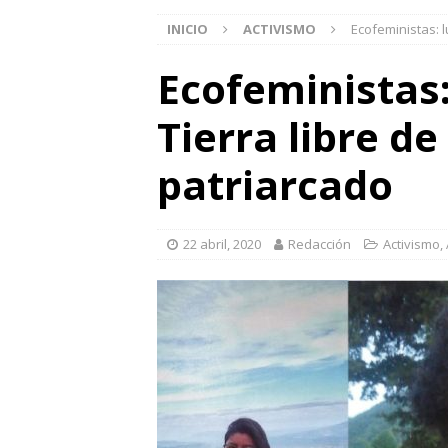
INICIO
ACTIVISMO
Ecofeministas: 
Ecofeministas
Tierra libre de
patriarcado
22 abril, 2020
Redacción
Activismo
,