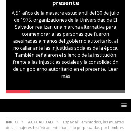
Hernández: víctima del régimen de
excepción y de discriminación
LGBTI
Sandra Leticia Hernández cuenta con medidas
sustitutivas y libertad provisional, pero
familiares temen que esto pueda cambiar en la
audiencia de revisión de medidas que se realizará
hoy, miércoles 29 de julio. Sandra es, según su
comunidad, otra de las víctimas del régimen de
excepción, fue capturada sin ninguna prueba
que la vincule a pandillas. La comunidad señala
un caso de lesbofobia, pues aseguran que fue
denunciada por ser lesbiana
Leer más
INICIO
ACTUALIDAD
Especial: Feminicidios, las muertes