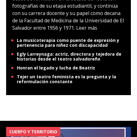
desde su formación en la década de 1930, con
fotografías de su etapa estudiantil, y continúa
con su carrera docente y su papel como decana
de la Facultad de Medicina de la Universidad de El
Salvador entre 1956 y 1971.
Leer más
La musicoterapia como puente de expresión y
pertenencia para niñez con discapacidad
Egly Larreynaga: actriz, directora y tejedora de
historias desde el teatro salvadoreño
Honran el legado y lucha de Beatriz
Tejer un teatro feminista es la pregunta y la
reformulación constante
VIOLENCIA SEXUAL: SITUACIÓN DE LA NIÑEZ
V