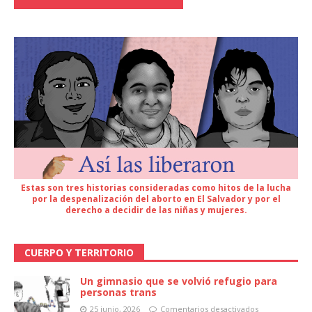
Estas son tres historias consideradas como hitos de la lucha
por la despenalización del aborto en El Salvador y por el
derecho a decidir de las niñas y mujeres.
CUERPO Y TERRITORIO
Un gimnasio que se volvió refugio para
personas trans
25 junio, 2026
Comentarios desactivados