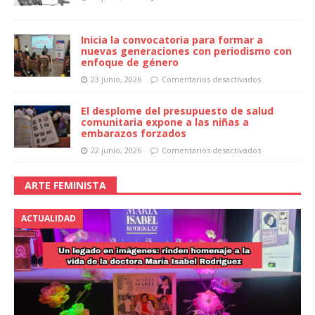
Inicia la convocatoria para formar a
nuevas generaciones con periodismo con
enfoque de género
23 junio, 2026
Comentarios desactivados
El desplome del presupuesto de salud
comunitaria expone a las niñas a
embarazos forzados
22 junio, 2026
Comentarios desactivados
ARTE FEMINISTA
ACTUALIDAD