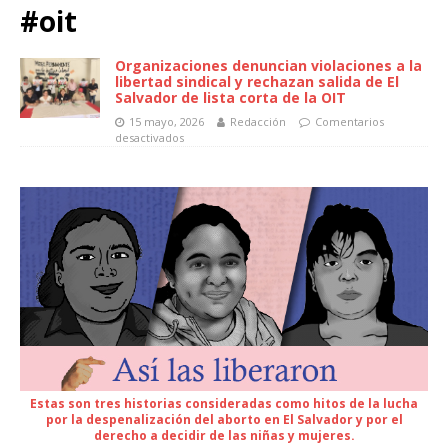
#oit
Organizaciones denuncian violaciones a la
libertad sindical y rechazan salida de El
Salvador de lista corta de la OIT
15 mayo, 2026
Redacción
Comentarios
desactivados
Estas son tres historias consideradas como hitos de la lucha
por la despenalización del aborto en El Salvador y por el
derecho a decidir de las niñas y mujeres.