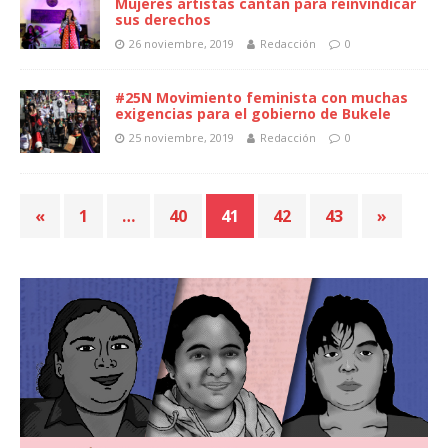
Mujeres artistas cantan para reinvindicar
sus derechos
26 noviembre, 2019
Redacción
0
#25N Movimiento feminista con muchas
exigencias para el gobierno de Bukele
25 noviembre, 2019
Redacción
0
«
1
…
40
41
42
43
»