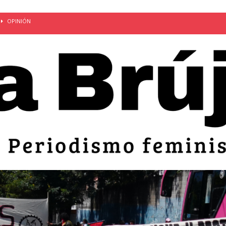
OPINIÓN
van: día de la madre bajo el régimen de excepción
CUERPO Y
ción de embarazos en niñas y adolescentes desaparece del territorio
an el 51 aniversario de la masacre de 1975 y denuncian el
LIDAD
bertad provisional de Sandra Leticia Hernández: víctima del régimen de
ACTUALIDAD
an por mujeres en sus fórmulas presidenciales para 2027
alló el Estado
OPINIÓN