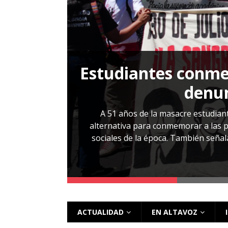
[ 28 julio, 2026 ]
Más allá de los caso
Estudiantes conmem
, Cabañas. No
denun
esentarlo.
A 51 años de la masacre estudiant
alternativa para conmemorar a las pe
sociales de la época. También señalar
 más
ACTUALIDAD
EN ALTAVOZ