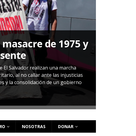
a masacre de 1975 y
P
esente
Herná
de El Salvador realizan una marcha
io, al no callar ante las injusticias
ales y la consolidación de un gobierno
Sandra Leti
audiencia d
régimen de 
MO
NOSOTRAS
DONAR