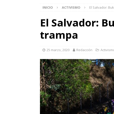
INICIO
ACTIVISMO
El Salvador: Bu
El Salvador: B
trampa
25 marzo, 2020
Redacción
Activism