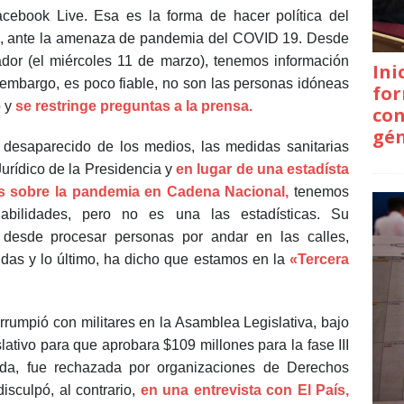
cebook Live. Esa es la forma de hacer política del
le, ante la amenaza de pandemia del COVID 19. Desde
ador (el miércoles 11 de marzo), tenemos información
Ini
n embargo, es poco fiable, no son las personas idóneas
for
o y
se restringe preguntas a la prensa.
con
gé
 desaparecido de los medios, las medidas sanitarias
 Jurídico de la Presidencia y
en lugar de una estadísta
s sobre la pandemia en Cadena Nacional,
tenemos
abilidades, pero no es una las estadísticas. Su
 desde procesar personas por andar en las calles,
idas y lo último, ha dicho que estamos en la
«Tercera
irrumpió con militares en la Asamblea Legislativa, bajo
lativo para que aprobara $109 millones para la fase III
edida, fue rechazada por organizaciones de Derechos
sculpó, al contrario,
en una entrevista con El País,