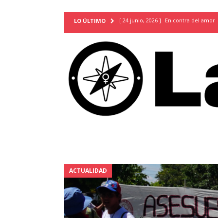
[ 24 junio, 2026 ]
En contra del amor
LO ÚLTIMO
[ 9 mayo, 2026 ]
Cartas para que vuel
TERRITORIO
[ 21 febrero, 2026 ]
Cuando la preven
INVESTIGACIONES
[ 31 julio, 2026 ]
Estudiantes conmemor
autoritarismo del presente
ACTUA
[ 28 julio, 2026 ]
Piden mantener la li
excepción y de discriminación LGBTI
[ 28 julio, 2026 ]
ARENA y FMLN apuest
ACTUALIDAD
ACTUALIDAD
[ 24 julio, 2026 ]
A María Hildaura le f