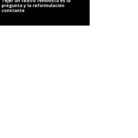
Tejer un teatro feminista es la
pregunta y la reformulación
constante