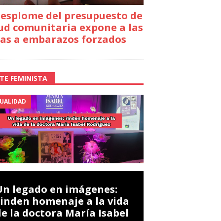
desplome del presupuesto de
ud comunitaria expone a las
as a embarazos forzados
TE FEMINISTA
UALIDAD
Un legado en imágenes:
rinden homenaje a la vida
de la doctora María Isabel