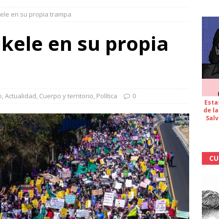
kele en su propia trampa
ukele en su propia
o
,
Actualidad
,
Cuerpo y territorio
,
Política
0
Esta
de la
Salv
CU