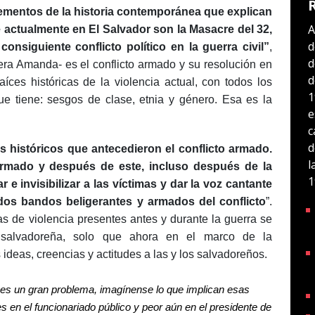
lementos de la historia contemporánea que explican
A
ve actualmente en El Salvador son la Masacre del 32,
d
 consiguiente conflicto político en la guerra civil”
,
d
era Amanda- es el conflicto armado y su resolución en
d
aíces históricas de la violencia actual, con todos los
1
e tiene: sesgos de clase, etnia y género. Esa es la
e
c
d
s históricos que antecedieron el conflicto armado.
l
 armado y después de este, incluso después de la
1
 e invisibilizar a las víctimas y dar la voz cantante
dos bandos beligerantes y armados del conflicto
”.
s de violencia presentes antes y durante la guerra se
 salvadoreña, solo que ahora en el marco de la
deas, creencias y actitudes a las y los salvadoreños.
 es un gran problema, imagínense lo que implican esas
s en el funcionariado público y peor aún en el presidente de