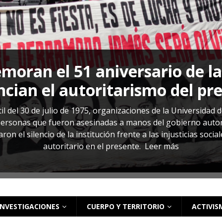
s: cómo entender el VIH en El Salvador
ACTUALIDAD
oran el 51 aniversario de l
cian el autoritarismo del pr
il del 30 de julio de 1975, organizaciones de la Universidad 
rsonas que fueron asesinadas a manos del gobierno autoritar
on el silencio de la institución frente a las injusticias soci
autoritario en el presente.
Leer más
INVESTIGACIONES
CUERPO Y TERRITORIO
ACTIVIS